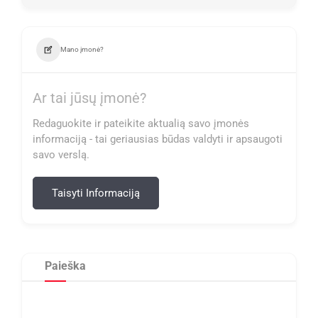
Mano įmonė?
Ar tai jūsų įmonė?
Redaguokite ir pateikite aktualią savo įmonės
informaciją - tai geriausias būdas valdyti ir apsaugoti
savo verslą.
Taisyti Informaciją
Paieška