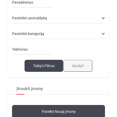
Pavadinimas
Pasirinkti savivaldybę
Pasirinkti kategoriją
Telefonas
Taikyti Filtrus
Išvalyti
Įtraukti įmonę
Pateikti Naują Įmonę