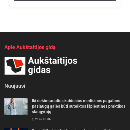
Apie Aukštaitijos gidą
Naujausi
Iki dešimtadalio skubiosios medicinos pagalbos
paslaugų galės būti suteiktos išplėstinės praktikos
slaugytojų
2026-08-06