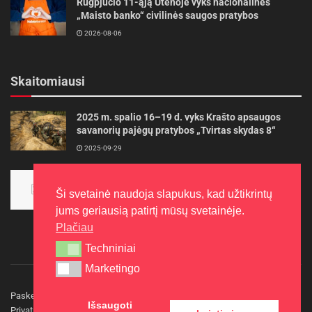
Rugpjūčio 11-ąją Utenoje vyks nacionalinės
„Maisto banko“ civilinės saugos pratybos
2026-08-06
Skaitomiausi
2025 m. spalio 16–19 d. vyks Krašto apsaugos
savanorių pajėgų pratybos „Tvirtas skydas 8“
2025-09-29
Panevėžietės tarptautinėje programoje siekia
aukso
Ši svetainė naudoja slapukus, kad užtikrintų
2015-10-30
jums geriausią patirtį mūsų svetainėje.
Plačiau
Techniniai
Techniniai
Marketingo
Marketingo
Paskelbkite naujieną
Rašyti redakcijai
Reklama
Išsaugoti
Privatumo politika
Kontaktai