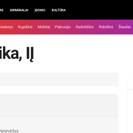
AS
KRIMINALAI
ĮDOMU
KULTŪRA
šiadorys
Kupiškis
Molėtai
Pakruojis
Radviliškis
Rokiškis
Šiauliai
a, IĮ
Panevėžys