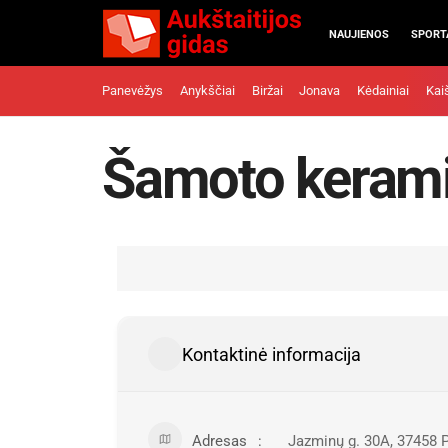
NAUJIENOS
SPORT
Panevėžys
Anykščiai
Biržai
Jonava
Kėdainiai
Kai
Šamoto keramik
Kontaktinė informacija
Adresas
Jazminų g. 30A, 37458 