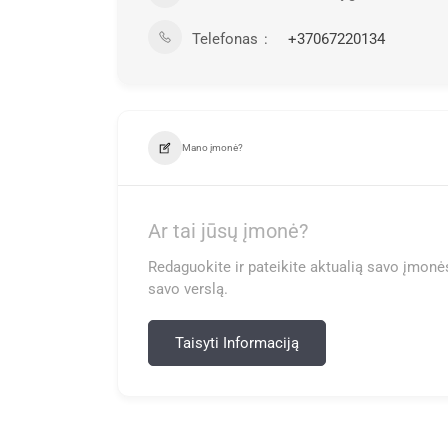
Telefonas
+37067220134
Mano įmonė?
Ar tai jūsų įmonė?
Redaguokite ir pateikite aktualią savo įmonės
savo verslą.
Taisyti Informaciją