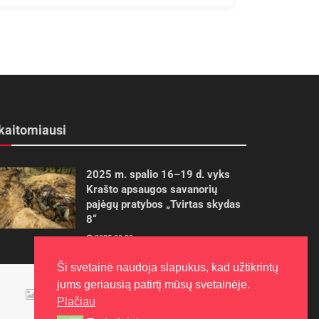
kaitomiausi
2025 m. spalio 16–19 d. vyks
Krašto apsaugos savanorių
pajėgų pratybos „Tvirtas skydas
8“
2025-09-29
Ši svetainė naudoja slapukus, kad užtikrintų
Panevėžietės tarptautinėje
jums geriausią patirtį mūsų svetainėje.
programoje siekia aukso
Plačiau
2015-10-30