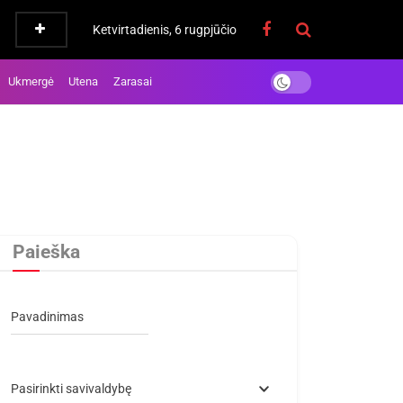
Ketvirtadienis, 6 rugpjūčio
Ukmergė
Utena
Zarasai
Paieška
Pavadinimas
Pasirinkti savivaldybę