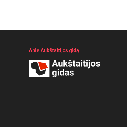
Apie Aukštaitijos gidą