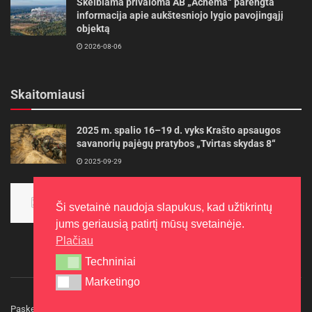
Skelbiama privaloma AB „Achema“ parengta
informacija apie aukštesniojo lygio pavojingąjį
objektą
2026-08-06
Skaitomiausi
2025 m. spalio 16–19 d. vyks Krašto apsaugos
savanorių pajėgų pratybos „Tvirtas skydas 8“
2025-09-29
Panevėžietės tarptautinėje programoje siekia
aukso
Ši svetainė naudoja slapukus, kad užtikrintų
2015-10-30
jums geriausią patirtį mūsų svetainėje.
Plačiau
Techniniai
Techniniai
Marketingo
Marketingo
Paskelbkite naujieną
Rašyti redakcijai
Reklama