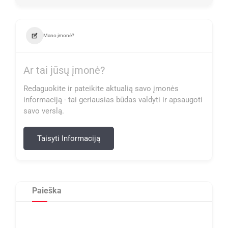
Mano įmonė?
Ar tai jūsų įmonė?
Redaguokite ir pateikite aktualią savo įmonės
informaciją - tai geriausias būdas valdyti ir apsaugoti
savo verslą.
Taisyti Informaciją
Paieška