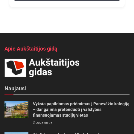
Apie Aukštaitijos gidą
Naujausi
Vyksta papildomas priėmimas į Panevėžio kolegiją
– dar galima pretenduoti į valstybės
finansuojamas studijų vietas
2026-08-06