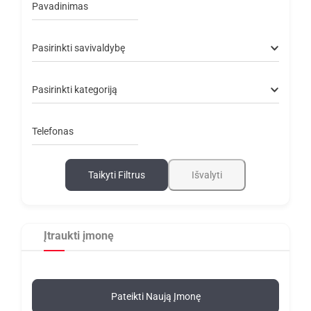
Pavadinimas
Pasirinkti savivaldybę
Pasirinkti kategoriją
Telefonas
Taikyti Filtrus
Išvalyti
Įtraukti įmonę
Pateikti Naują Įmonę