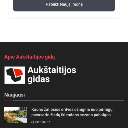
Pateikti Naują Įmonę
Apie Aukštaitijos gidą
Naujausi
Kauno žaliosios erdvės džiugina nuo pirmųjų
pavasario žiedų iki rudens sezono pabaigos
2026-08-07