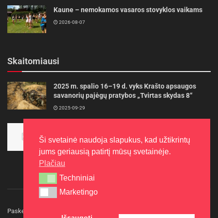
Kaune – nemokamos vasaros stovyklos vaikams
2026-08-07
Skaitomiausi
2025 m. spalio 16–19 d. vyks Krašto apsaugos
savanorių pajėgų pratybos „Tvirtas skydas 8“
2025-09-29
Panevėžietės tarptautinėje programoje siekia
aukso
Ši svetainė naudoja slapukus, kad užtikrintų
2015-10-30
jums geriausią patirtį mūsų svetainėje.
Plačiau
Techniniai
Techniniai
Marketingo
Marketingo
Paskelbkite naujieną
Rašyti redakcijai
Reklama
Išsaugoti