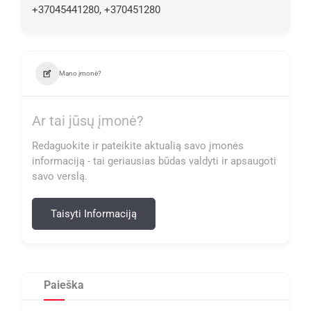
+37045441280, +370451280
Mano įmonė?
Ar tai jūsų įmonė?
Redaguokite ir pateikite aktualią savo įmonės
informaciją - tai geriausias būdas valdyti ir apsaugoti
savo verslą.
Taisyti Informaciją
Paieška