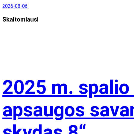
2026-08-06
Skaitomiausi
2025 m. spalio
apsaugos savan
skydas 8“