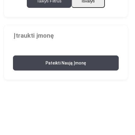
Taikyti Filtrus
Išvalyti
Įtraukti įmonę
Pateikti Naują Įmonę