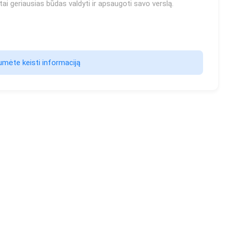
ai geriausias būdas valdyti ir apsaugoti savo verslą.
mėte keisti informaciją                    