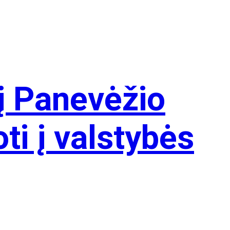
į Panevėžio
ti į valstybės