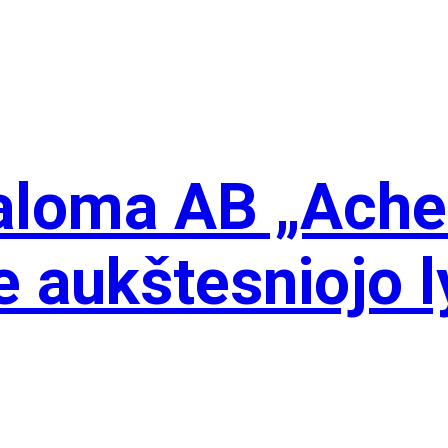
valoma AB „Ach
e aukštesniojo l