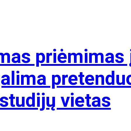
mas priėmimas 
galima pretenduo
tudijų vietas