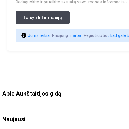
Redaguokite ir pateikite aktualią savo įmonės informaciją - t
Taisyti Informaciją
Jums reikia 
Prisijungti 
 arba 
Registruotis 
, kad galėtu
Apie Aukštaitijos gidą
Naujausi