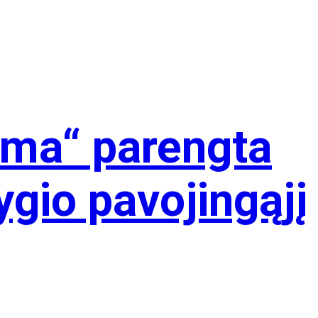
ema“ parengta
ygio pavojingąjį