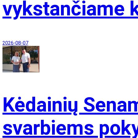
vykstančiame k
2026-08-07
Kėdainių Senam
svarbiems pok