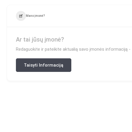
Mano įmonė?
Ar tai jūsų įmonė?
Redaguokite ir pateikite aktualią savo įmonės informaciją - t
Taisyti Informaciją