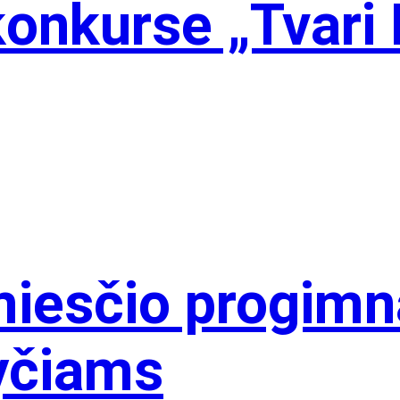
onkurse „Tvari 
iesčio progimna
yčiams