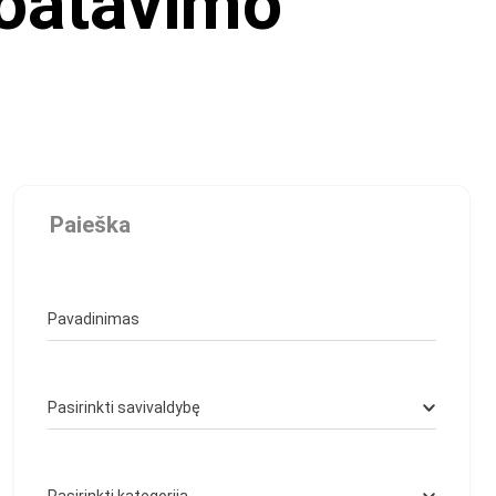
loatavimo
Paieška
Pavadinimas
Pasirinkti savivaldybę
Pasirinkti kategoriją