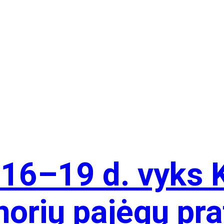
 16–19 d. vyks 
orių pajėgų pra