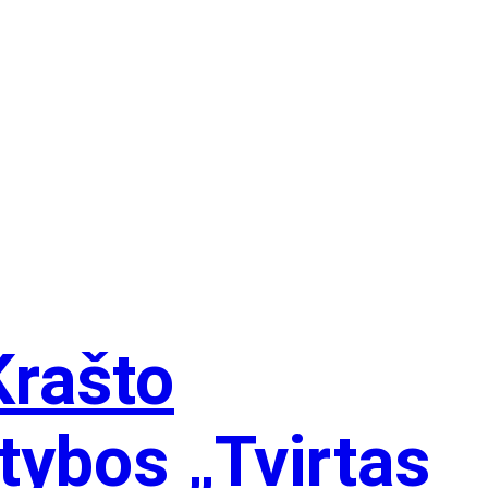
Krašto
tybos „Tvirtas