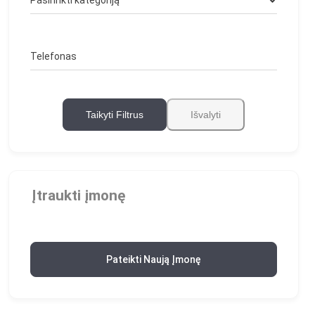
Telefonas
Taikyti Filtrus
Išvalyti
Įtraukti įmonę
Pateikti Naują Įmonę