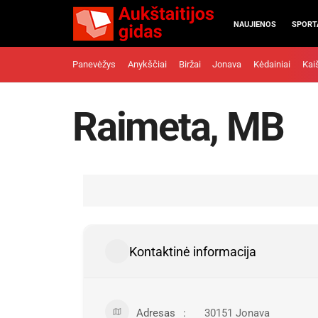
NAUJIENOS
SPORT
Panevėžys
Anykščiai
Biržai
Jonava
Kėdainiai
Kai
Raimeta, MB
Kontaktinė informacija
Adresas
30151 Jonava