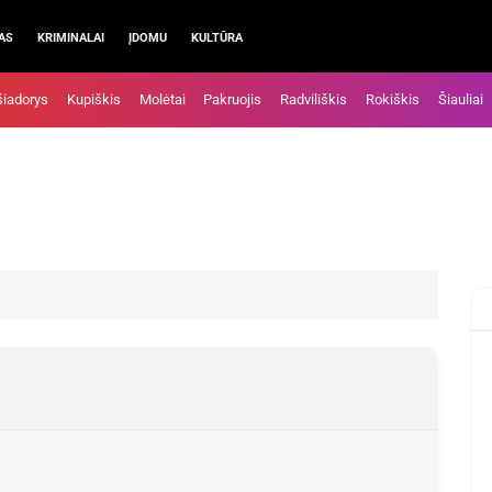
AS
KRIMINALAI
ĮDOMU
KULTŪRA
šiadorys
Kupiškis
Molėtai
Pakruojis
Radviliškis
Rokiškis
Šiauliai