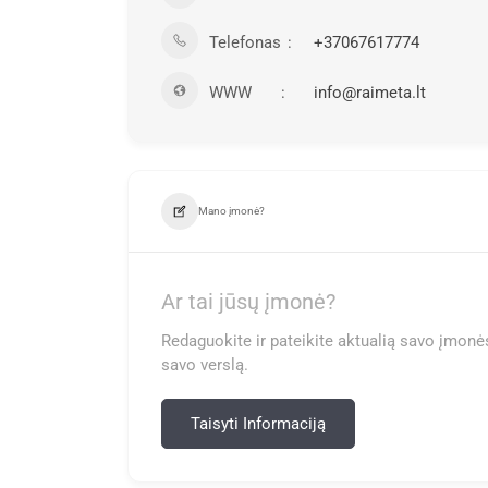
Telefonas
+37067617774
WWW
info@raimeta.lt
Mano įmonė?
Ar tai jūsų įmonė?
Redaguokite ir pateikite aktualią savo įmonės
savo verslą.
Taisyti Informaciją