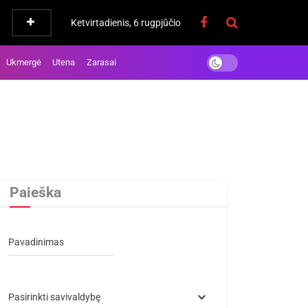
Ketvirtadienis, 6 rugpjūčio
Ukmergė
Utena
Zarasai
Paieška
Pavadinimas
Pasirinkti savivaldybę