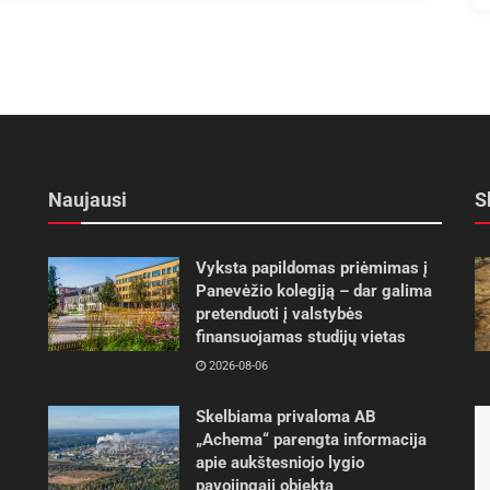
Naujausi
S
Vyksta papildomas priėmimas į
Panevėžio kolegiją – dar galima
pretenduoti į valstybės
finansuojamas studijų vietas
2026-08-06
Skelbiama privaloma AB
„Achema“ parengta informacija
apie aukštesniojo lygio
pavojingąjį objektą