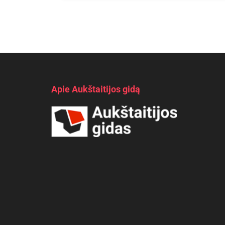
Apie Aukštaitijos gidą