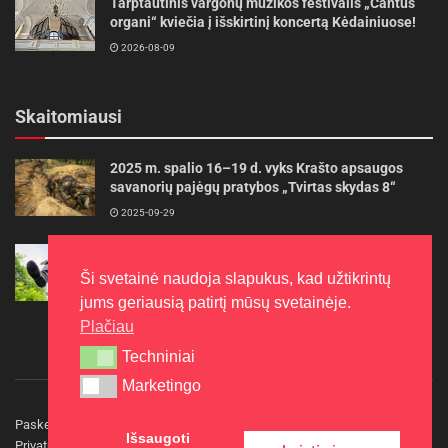
Tarptautinis vargonų muzikos festivalis „Cantus
organi“ kviečia į išskirtinį koncertą Kėdainiuose!
2026-08-09
Skaitomiausi
2025 m. spalio 16–19 d. vyks Krašto apsaugos
savanorių pajėgų pratybos „Tvirtas skydas 8“
2025-09-29
Gudrybės, kad trimerio pjovimo valas tarnautų
ilgiau
Ši svetainė naudoja slapukus, kad užtikrintų
2022-06-27
jums geriausią patirtį mūsų svetainėje.
Plačiau
Techniniai
Techniniai
Marketingo
Marketingo
Paskelbkite naujieną
Rašyti redakcijai
Reklama
Išsaugoti
Privatumo politika
Kontaktai