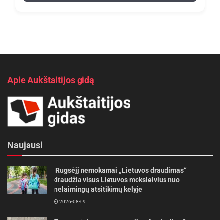
Apie Aukštaitijos gidą
Naujausi
Rugsėjį nemokamai „Lietuvos draudimas“
draudžia visus Lietuvos moksleivius nuo
nelaimingų atsitikimų kelyje
2026-08-09