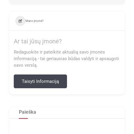
Mano įmonė?
Ar tai jūsų įmonė?
Redaguokite ir pateikite aktualią savo įmonės
informaciją - tai geriausias būdas valdyti ir apsaugoti
savo verslą.
Taisyti Informaciją
Paieška