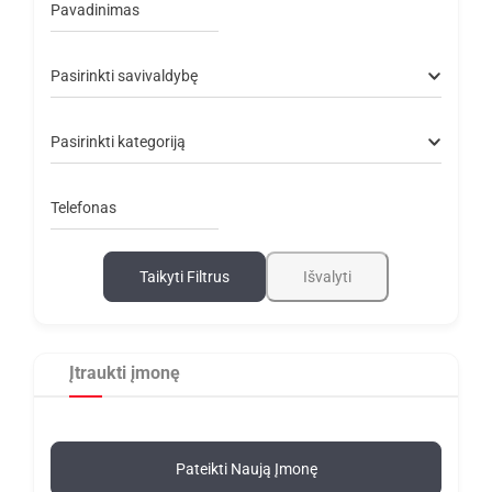
Pavadinimas
Pasirinkti savivaldybę
Pasirinkti kategoriją
Telefonas
Taikyti Filtrus
Išvalyti
Įtraukti įmonę
Pateikti Naują Įmonę