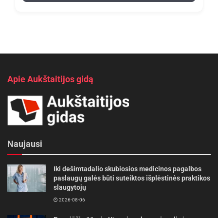
Apie Aukštaitijos gidą
Naujausi
Iki dešimtadalio skubiosios medicinos pagalbos
paslaugų galės būti suteiktos išplėstinės praktikos
slaugytojų
2026-08-06