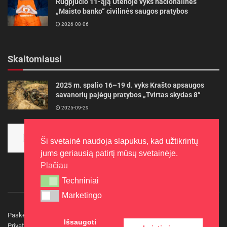
Rugpjūčio 11-ąją Utenoje vyks nacionalinės
„Maisto banko“ civilinės saugos pratybos
2026-08-06
Skaitomiausi
2025 m. spalio 16–19 d. vyks Krašto apsaugos
savanorių pajėgų pratybos „Tvirtas skydas 8“
2025-09-29
Panevėžietės tarptautinėje programoje siekia
aukso
Ši svetainė naudoja slapukus, kad užtikrintų
2015-10-30
jums geriausią patirtį mūsų svetainėje.
Plačiau
Techniniai
Techniniai
Marketingo
Marketingo
Paskelbkite naujieną
Rašyti redakcijai
Reklama
Išsaugoti
Privatumo politika
Kontaktai