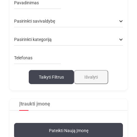
Pavadinimas
Pasirinkti savivaldybę
Pasirinkti kategoriją
Telefonas
Taikyti Filtrus
Išvalyti
Įtraukti įmonę
Pateikti Naują Įmonę