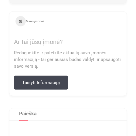
Mano įmonė?
Ar tai jūsų įmonė?
Redaguokite ir pateikite aktualią savo įmonės
informaciją - tai geriausias būdas valdyti ir apsaugoti
savo verslą.
Taisyti Informaciją
Paieška