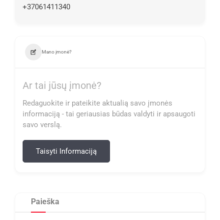
+37061411340
Mano įmonė?
Ar tai jūsų įmonė?
Redaguokite ir pateikite aktualią savo įmonės
informaciją - tai geriausias būdas valdyti ir apsaugoti
savo verslą.
Taisyti Informaciją
Paieška