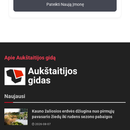
Pateikti Naują Įmonę
Apie Aukštaitijos gidą
Naujausi
Kauno žaliosios erdvės džiugina nuo pirmųjų
pavasario žiedų iki rudens sezono pabaigos
2026-08-07