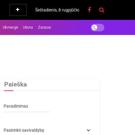
Šeštadienis, 8 rugpjūčio
Ukmergė
Utena
Zarasai
Paieška
Pavadinimas
Pasirinkti savivaldybę