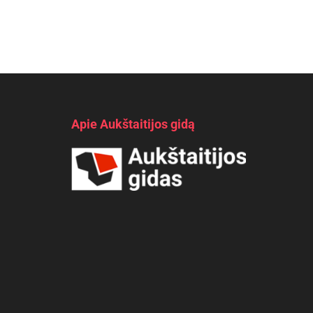
Apie Aukštaitijos gidą