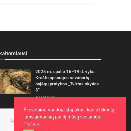
kaitomiausi
2025 m. spalio 16–19 d. vyks
Krašto apsaugos savanorių
pajėgų pratybos „Tvirtas skydas
8“
2025-09-29
Ši svetainė naudoja slapukus, kad užtikrintų
Panevėžietės tarptautinėje
jums geriausią patirtį mūsų svetainėje.
programoje siekia aukso
Plačiau
2015-10-30