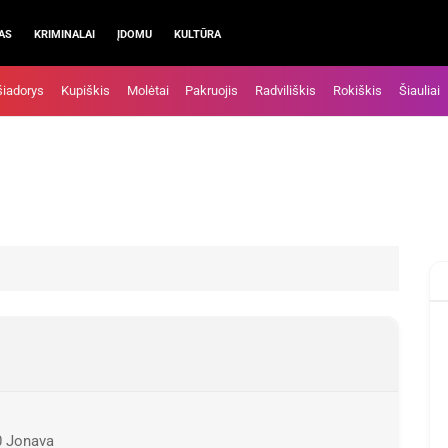
AS
KRIMINALAI
ĮDOMU
KULTŪRA
šiadorys
Kupiškis
Molėtai
Pakruojis
Radviliškis
Rokiškis
Šiauliai
0 Jonava