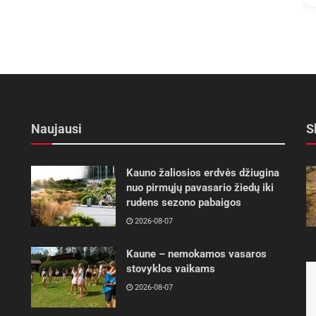
Naujausi
S
Kauno žaliosios erdvės džiugina
nuo pirmųjų pavasario žiedų iki
rudens sezono pabaigos
2026-08-07
Kaune – nemokamos vasaros
stovyklos vaikams
2026-08-07