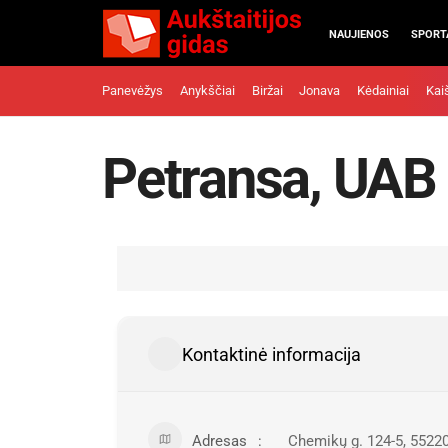
NAUJIENOS
SPORT
Panevėžys
Anykščiai
Biržai
Jonava
Kėdainiai
Kai
Petransa, UAB
Kontaktinė informacija
Adresas
Chemikų g. 124-5, 5522