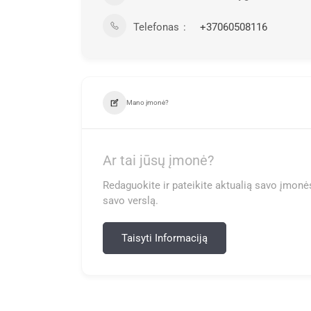
Telefonas
+37060508116
Mano įmonė?
Ar tai jūsų įmonė?
Redaguokite ir pateikite aktualią savo įmonės
savo verslą.
Taisyti Informaciją