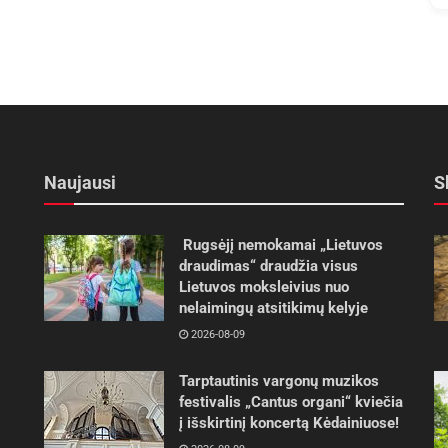
Naujausi
S
Rugsėjį nemokamai „Lietuvos
draudimas“ draudžia visus
Lietuvos moksleivius nuo
nelaimingų atsitikimų kelyje
2026-08-09
Tarptautinis vargonų muzikos
festivalis „Cantus organi“ kviečia
į išskirtinį koncertą Kėdainiuose!