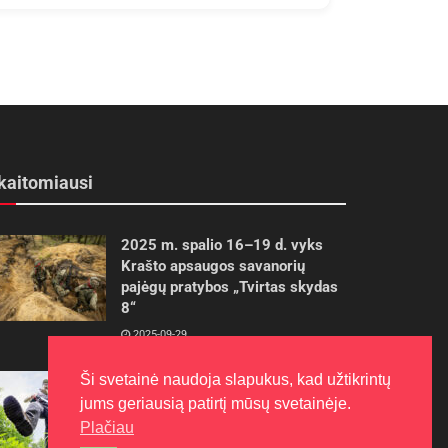
kaitomiausi
2025 m. spalio 16–19 d. vyks
Krašto apsaugos savanorių
pajėgų pratybos „Tvirtas skydas
8“
2025-09-29
Ši svetainė naudoja slapukus, kad užtikrintų
Gudrybės, kad trimerio pjovimo
valas tarnautų ilgiau
jums geriausią patirtį mūsų svetainėje.
Plačiau
2022-06-27