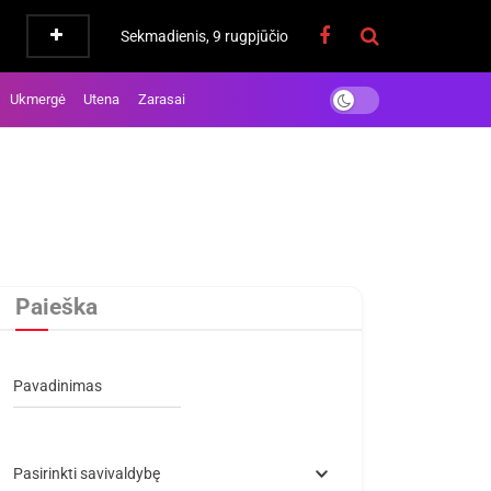
Sekmadienis, 9 rugpjūčio
Ukmergė
Utena
Zarasai
Paieška
Pavadinimas
Pasirinkti savivaldybę