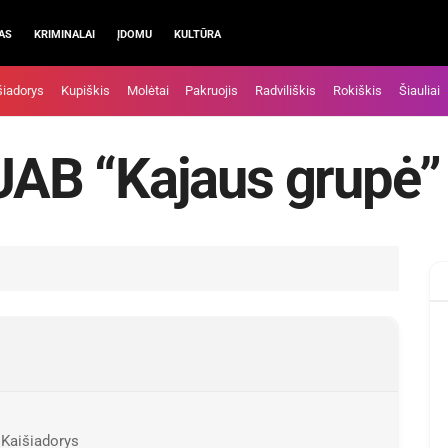
AS
KRIMINALAI
ĮDOMU
KULTŪRA
šiadorys
Kupiškis
Molėtai
Pakruojis
Radviliškis
Rokiškis
Šiauliai
 UAB “Kajaus grupė”
 Kaišiadorys