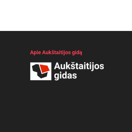
Apie Aukštaitijos gidą