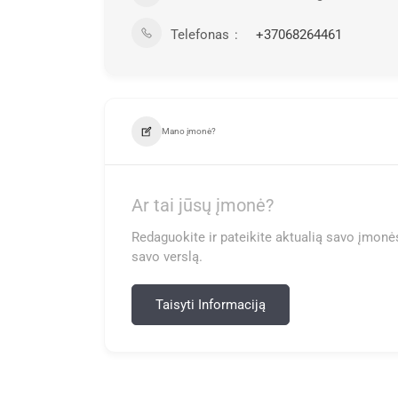
Telefonas
+37068264461
Mano įmonė?
Ar tai jūsų įmonė?
Redaguokite ir pateikite aktualią savo įmonės
savo verslą.
Taisyti Informaciją