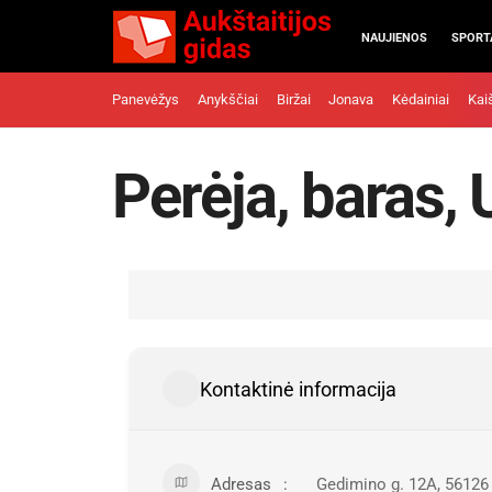
NAUJIENOS
SPORT
Panevėžys
Anykščiai
Biržai
Jonava
Kėdainiai
Kai
Perėja, baras,
Kontaktinė informacija
Adresas
Gedimino g. 12A, 56126