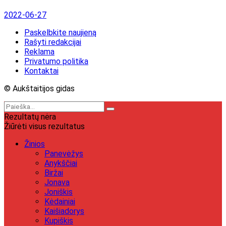
2022-06-27
Paskelbkite naujieną
Rašyti redakcijai
Reklama
Privatumo politika
Kontaktai
© Aukštaitijos gidas
Rezultatų nėra
Žiūrėti visus rezultatus
Žinios
Panevėžys
Anykščiai
Biržai
Jonava
Joniškis
Kėdainiai
Kaišiadorys
Kupiškis