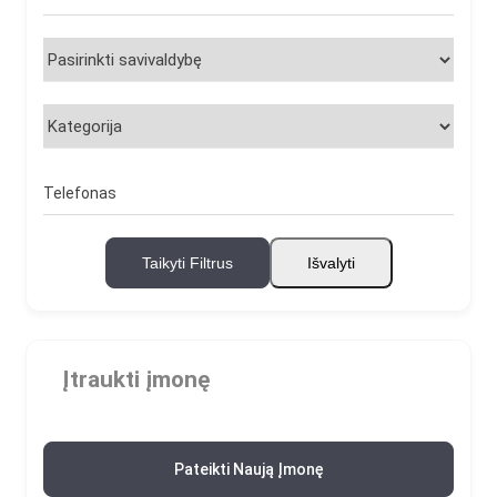
Telefonas
Taikyti Filtrus
Išvalyti
Įtraukti įmonę
Pateikti Naują Įmonę