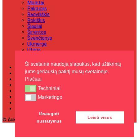
Molėtai
Pakruojis
Radviliškis
Rokiškis
Šiauliai
Širvintos
Švenčionys
Ukmergė
Utena
Visaginas
Zarasai
Ši svetainė naudoja slapukus, kad užtikrintų
Įdomu
jums geriausią patirtį mūsų svetainėje.
Kultūra
Plačiau
Kriminalai
Laisvalaikis
Techniniai
Techniniai
Naujienos
Politika
Marketingo
Marketingo
Sportas
Paskelbkite naujieną
Išsaugoti
Leisti visus
© Aukštaitijos gidas
nustatymus