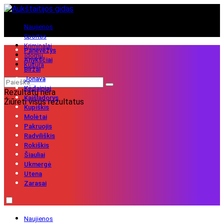
Naujienos
Sportas
Kriminalai
Panevėžys
Įdomu
Anykščiai
Kultūra
Biržai
Jonava
Kėdainiai
Rezultatų nėra
Kaišiadorys
Žiūrėti visus rezultatus
Kupiškis
Molėtai
Pakruojis
Radviliškis
Rokiškis
Šiauliai
Ukmergė
Utena
Zarasai
Naujienos