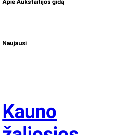
Apie Aukštaitijos gidą
Naujausi
Kauno
žaliosios