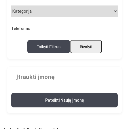
Telefonas
Taikyti Filtrus
Išvalyti
Įtraukti įmonę
Pateikti Naują Įmonę