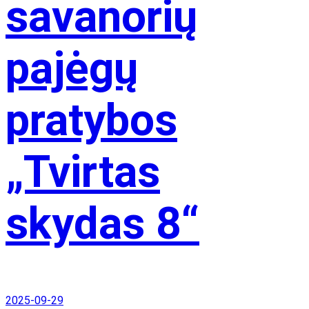
savanorių
pajėgų
pratybos
„Tvirtas
skydas 8“
2025-09-29