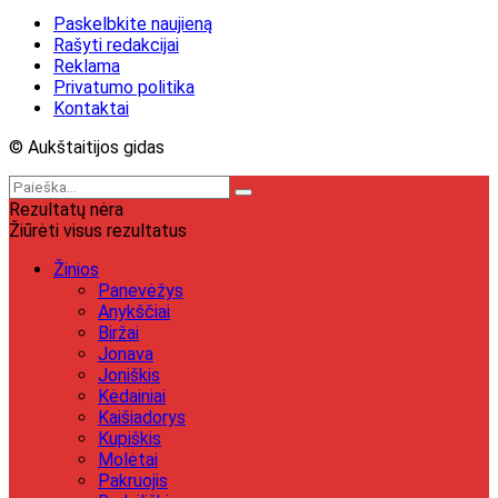
Paskelbkite naujieną
Rašyti redakcijai
Reklama
Privatumo politika
Kontaktai
© Aukštaitijos gidas
Rezultatų nėra
Žiūrėti visus rezultatus
Žinios
Panevėžys
Anykščiai
Biržai
Jonava
Joniškis
Kėdainiai
Kaišiadorys
Kupiškis
Molėtai
Pakruojis