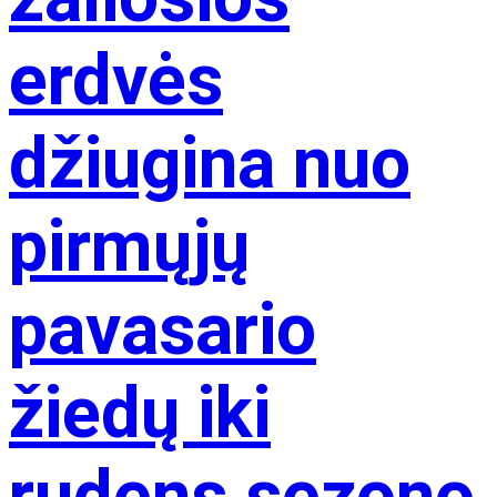
erdvės
džiugina nuo
pirmųjų
pavasario
žiedų iki
rudens sezono