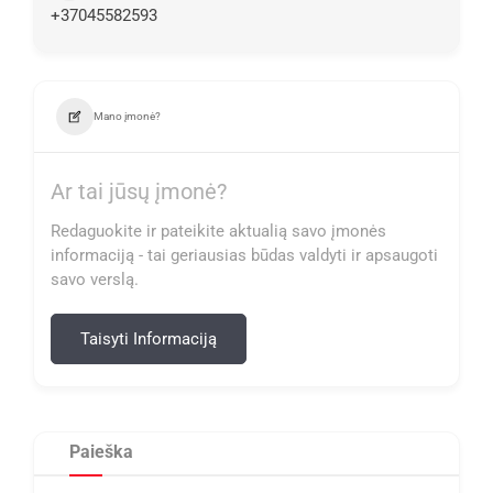
+37045582593
Mano įmonė?
Ar tai jūsų įmonė?
Redaguokite ir pateikite aktualią savo įmonės
informaciją - tai geriausias būdas valdyti ir apsaugoti
savo verslą.
Taisyti Informaciją
Paieška