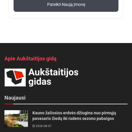
Pateikti Naują Įmonę
Apie Aukštaitijos gidą
Naujausi
Kauno žaliosios erdvės džiugina nuo pirmųjų
pavasario žiedų iki rudens sezono pabaigos
2026-08-07