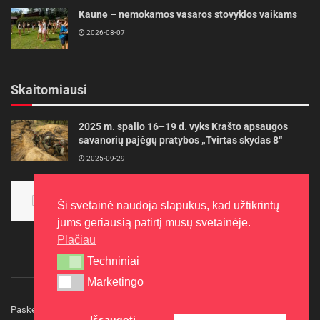
Kaune – nemokamos vasaros stovyklos vaikams
2026-08-07
Skaitomiausi
2025 m. spalio 16–19 d. vyks Krašto apsaugos
savanorių pajėgų pratybos „Tvirtas skydas 8“
2025-09-29
Panevėžietės tarptautinėje programoje siekia
aukso
Ši svetainė naudoja slapukus, kad užtikrintų
2015-10-30
jums geriausią patirtį mūsų svetainėje.
Plačiau
Techniniai
Techniniai
Marketingo
Marketingo
Paskelbkite naujieną
Rašyti redakcijai
Reklama
Išsaugoti