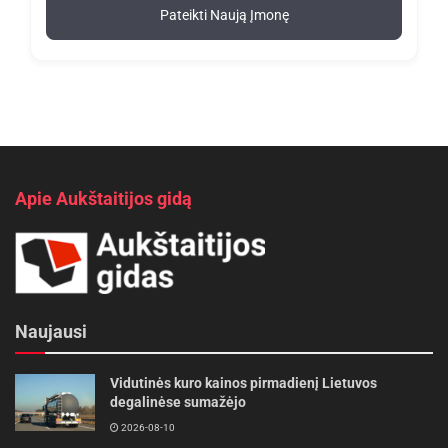
Pateikti Naują Įmonę
Apie Aukštaitijos gidą
Naujausi
Vidutinės kuro kainos pirmadienį Lietuvos
degalinėse sumažėjo
2026-08-10