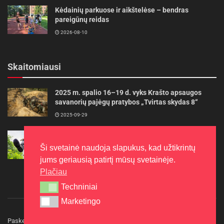
Kėdainių parkuose ir aikštelėse – bendras
pareigūnų reidas
2026-08-10
Skaitomiausi
2025 m. spalio 16–19 d. vyks Krašto apsaugos
savanorių pajėgų pratybos „Tvirtas skydas 8“
2025-09-29
Gudrybės, kad trimerio pjovimo valas tarnautų
ilgiau
Ši svetainė naudoja slapukus, kad užtikrintų
2022-06-27
jums geriausią patirtį mūsų svetainėje.
Plačiau
Techniniai
Techniniai
Marketingo
Marketingo
Paskelbkite naujieną
Rašyti redakcijai
Reklama