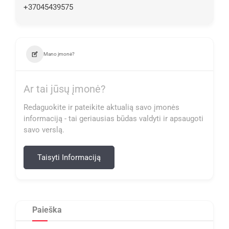
+37045439575
Mano įmonė?
Ar tai jūsų įmonė?
Redaguokite ir pateikite aktualią savo įmonės
informaciją - tai geriausias būdas valdyti ir apsaugoti
savo verslą.
Taisyti Informaciją
Paieška