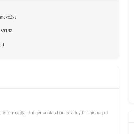
Panevėžys
969182
lt
 informaciją - tai geriausias būdas valdyti ir apsaugoti