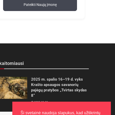
Pateikti Naują Įmonę
kaitomiausi
2025 m. spalio 16–19 d. vyks
Krašto apsaugos savanorių
pajėgų pratybos „Tvirtas skydas
8“
2025-09-29
Ši svetainė naudoja slapukus, kad užtikrintų
Panevėžietės tarptautinėje