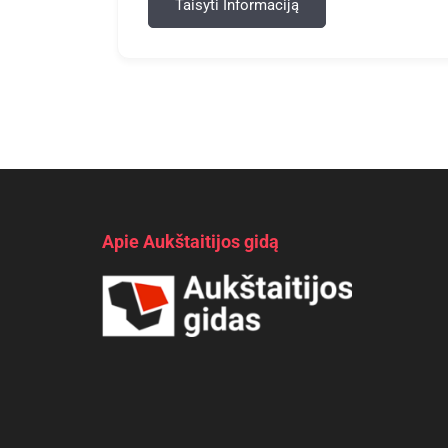
Taisyti Informaciją
Apie Aukštaitijos gidą