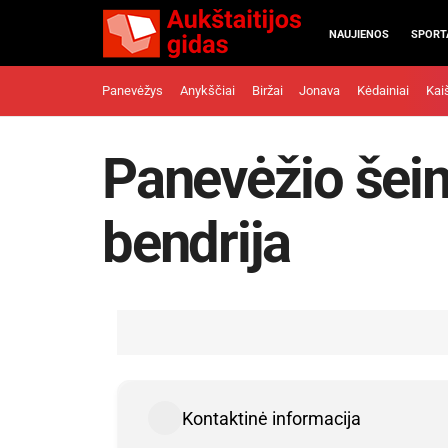
NAUJIENOS
SPORT
Panevėžys
Anykščiai
Biržai
Jonava
Kėdainiai
Kai
Panevėžio šei
bendrija
Kontaktinė informacija