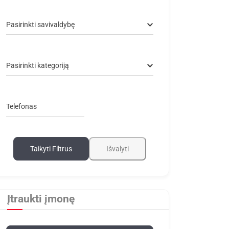
Pasirinkti savivaldybę
Pasirinkti kategoriją
Telefonas
Taikyti Filtrus
Išvalyti
Įtraukti įmonę