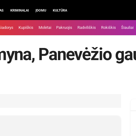
AS
KRIMINALAI
ĮDOMU
KULTŪRA
šiadorys
Kupiškis
Molėtai
Pakruojis
Radviliškis
Rokiškis
Šiauliai
myna, Panevėžio ga