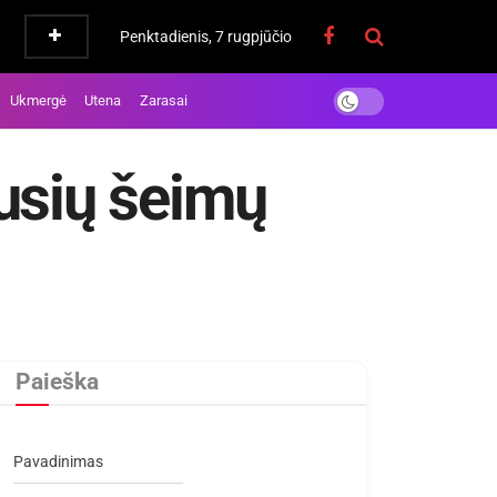
Penktadienis, 7 rugpjūčio
Ukmergė
Utena
Zarasai
usių šeimų
Paieška
Pavadinimas