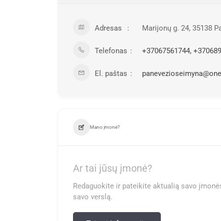
Adresas
Marijonų g. 24, 35138 
Telefonas
+37067561744, +37068
El. paštas
panevezioseimyna@one.
Mano įmonė?
Ar tai jūsų įmonė?
Redaguokite ir pateikite aktualią savo įmonės
savo verslą.