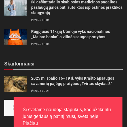
Iki dešimtadalio skubiosios medicinos pagalbos
paslaugų galės būti suteiktos išplėstinės praktikos
slaugytojų
2026-08-06
Rugpjūčio 11-ąją Utenoje vyks nacionalinės
„Maisto banko“ civilinės saugos pratybos
2026-08-06
Skaitomiausi
2025 m. spalio 16–19 d. vyks Krašto apsaugos
savanorių pajėgų pratybos „Tvirtas skydas 8“
2025-09-29
Panevėžietės tarptautinėje programoje siekia
aukso
Ši svetainė naudoja slapukus, kad užtikrintų
2015-10-30
jums geriausią patirtį mūsų svetainėje.
Plačiau