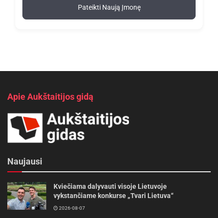
Pateikti Naują Įmonę
Apie Aukštaitijos gidą
Naujausi
Kviečiama dalyvauti visoje Lietuvoje
vykstančiame konkurse „Tvari Lietuva“
2026-08-07