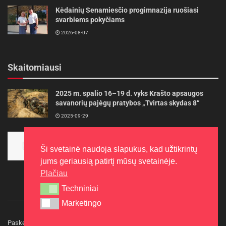
Kėdainių Senamiesčio progimnazija ruošiasi
svarbiems pokyčiams
2026-08-07
Skaitomiausi
2025 m. spalio 16–19 d. vyks Krašto apsaugos
savanorių pajėgų pratybos „Tvirtas skydas 8“
2025-09-29
Panevėžietės tarptautinėje programoje siekia
aukso
Ši svetainė naudoja slapukus, kad užtikrintų
2015-10-30
jums geriausią patirtį mūsų svetainėje.
Plačiau
Techniniai
Techniniai
Marketingo
Marketingo
Paskelbkite naujieną
Rašyti redakcijai
Reklama