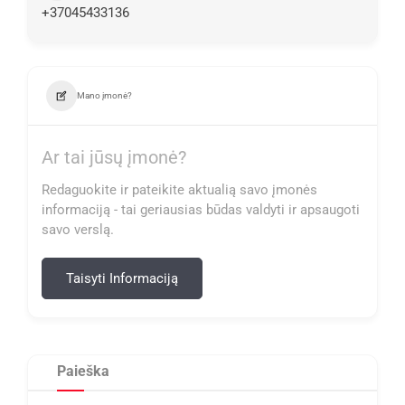
+37045433136
Mano įmonė?
Ar tai jūsų įmonė?
Redaguokite ir pateikite aktualią savo įmonės
informaciją - tai geriausias būdas valdyti ir apsaugoti
savo verslą.
Taisyti Informaciją
Paieška