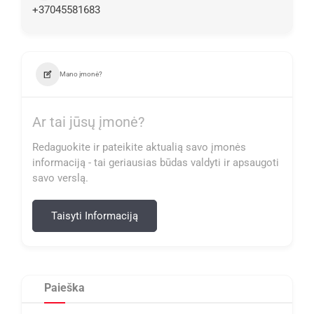
+37045581683
Mano įmonė?
Ar tai jūsų įmonė?
Redaguokite ir pateikite aktualią savo įmonės
informaciją - tai geriausias būdas valdyti ir apsaugoti
savo verslą.
Taisyti Informaciją
Paieška