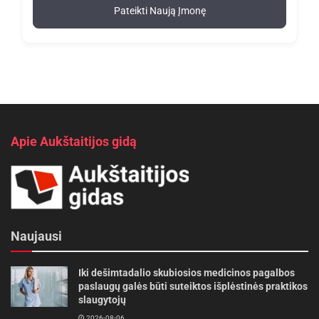
Pateikti Naują Įmonę
Apie Aukštaitijos gidą
Naujausi
Iki dešimtadalio skubiosios medicinos pagalbos
paslaugų galės būti suteiktos išplėstinės praktikos
slaugytojų
2026-08-06