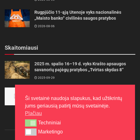
Rugpjūčio 11-ąją Utenoje vyks nacionalinės
„Maisto banko“ civilinės saugos pratybos
2026-08-06
Skaitomiausi
2025 m. spalio 16–19 d. vyks Krašto apsaugos
savanorių pajėgų pratybos „Tvirtas skydas 8“
2025-09-29
Panevėžietės tarptautinėje programoje siekia
aukso
Ši svetainė naudoja slapukus, kad užtikrintų
2015-10-30
jums geriausią patirtį mūsų svetainėje.
Plačiau
Techniniai
Techniniai
Marketingo
Marketingo