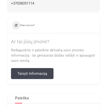
+37038351114
Mano įmonė?
Ar tai jūsų įmonė?
Redaguokite ir pateikite aktualią savo įmonės
informaciją - tai geriausias būdas valdyti ir apsaugoti
savo verslą.
Taisyti Informaciją
Paieška