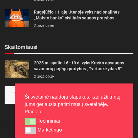
Rugpjūčio 11-ąją Utenoje vyks nacionalinės
„Maisto banko“ civilinės saugos pratybos
2026-08-06
Skaitomiausi
2025 m. spalio 16–19 d. vyks Krašto apsaugos
savanorių pajėgų pratybos „Tvirtas skydas 8“
2025-09-29
Panevėžietės tarptautinėje programoje siekia
aukso
Ši svetainė naudoja slapukus, kad užtikrintų
2015-10-30
jums geriausią patirtį mūsų svetainėje.
Plačiau
Techniniai
Techniniai
Marketingo
Marketingo