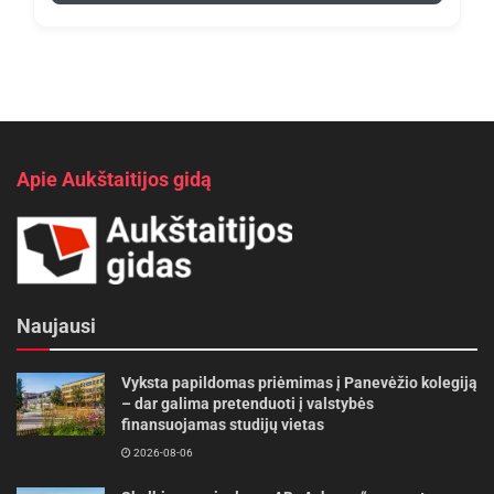
Apie Aukštaitijos gidą
Naujausi
Vyksta papildomas priėmimas į Panevėžio kolegiją
– dar galima pretenduoti į valstybės
finansuojamas studijų vietas
2026-08-06