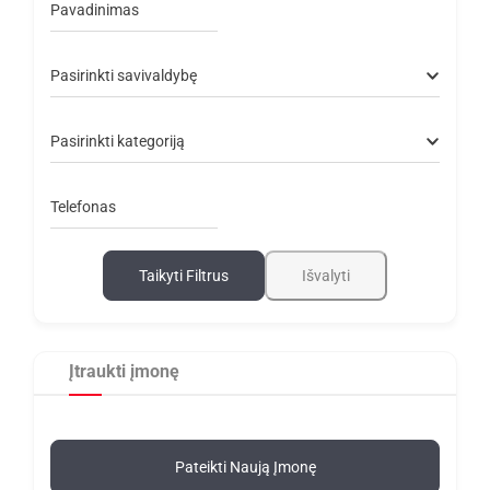
Pavadinimas
Pasirinkti savivaldybę
Pasirinkti kategoriją
Telefonas
Taikyti Filtrus
Išvalyti
Įtraukti įmonę
Pateikti Naują Įmonę