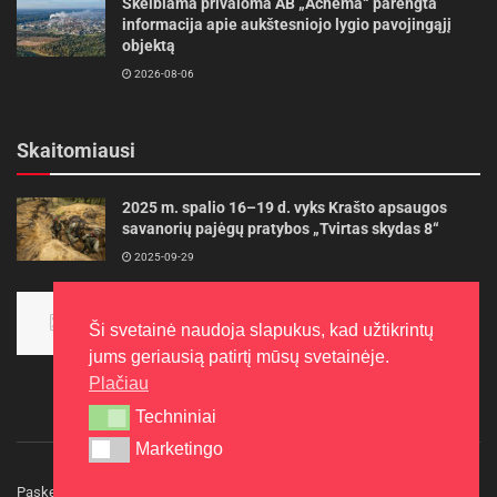
Skelbiama privaloma AB „Achema“ parengta
informacija apie aukštesniojo lygio pavojingąjį
objektą
2026-08-06
Skaitomiausi
2025 m. spalio 16–19 d. vyks Krašto apsaugos
savanorių pajėgų pratybos „Tvirtas skydas 8“
2025-09-29
Panevėžietės tarptautinėje programoje siekia
aukso
Ši svetainė naudoja slapukus, kad užtikrintų
2015-10-30
jums geriausią patirtį mūsų svetainėje.
Plačiau
Techniniai
Techniniai
Marketingo
Marketingo
Paskelbkite naujieną
Rašyti redakcijai
Reklama