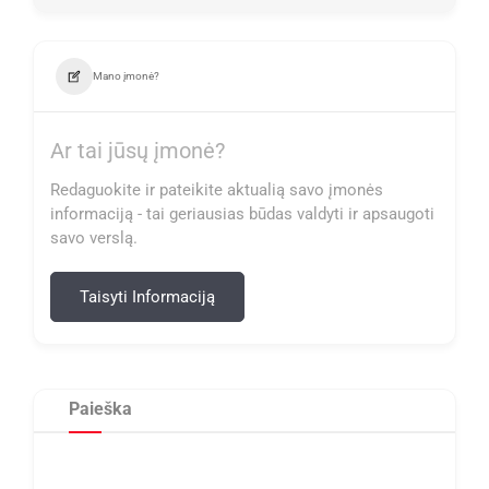
Mano įmonė?
Ar tai jūsų įmonė?
Redaguokite ir pateikite aktualią savo įmonės
informaciją - tai geriausias būdas valdyti ir apsaugoti
savo verslą.
Taisyti Informaciją
Paieška