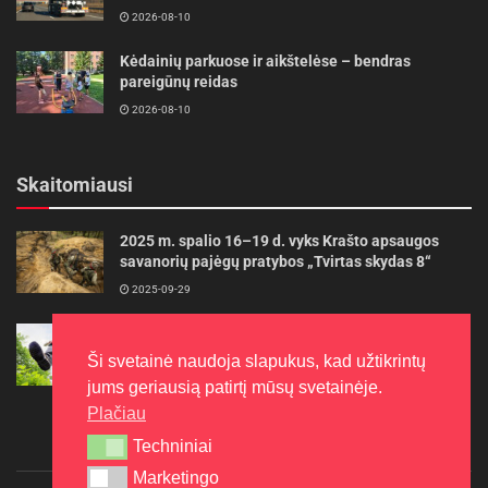
2026-08-10
Kėdainių parkuose ir aikštelėse – bendras
pareigūnų reidas
2026-08-10
Skaitomiausi
2025 m. spalio 16–19 d. vyks Krašto apsaugos
savanorių pajėgų pratybos „Tvirtas skydas 8“
2025-09-29
Gudrybės, kad trimerio pjovimo valas tarnautų
ilgiau
Ši svetainė naudoja slapukus, kad užtikrintų
2022-06-27
jums geriausią patirtį mūsų svetainėje.
Plačiau
Techniniai
Techniniai
Marketingo
Marketingo