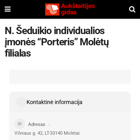
N. Šeduikio individualios
įmonės “Porteris” Molėtų
filialas
Kontaktinė informacija
Adresas
Vilniaus g. 42, LT-33140 Molėtai