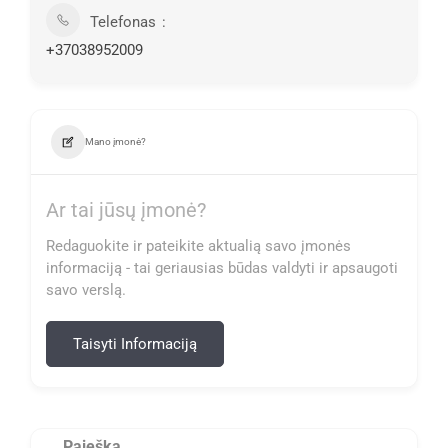
Telefonas
+37038952009
Mano įmonė?
Ar tai jūsų įmonė?
Redaguokite ir pateikite aktualią savo įmonės
informaciją - tai geriausias būdas valdyti ir apsaugoti
savo verslą.
Taisyti Informaciją
Paieška