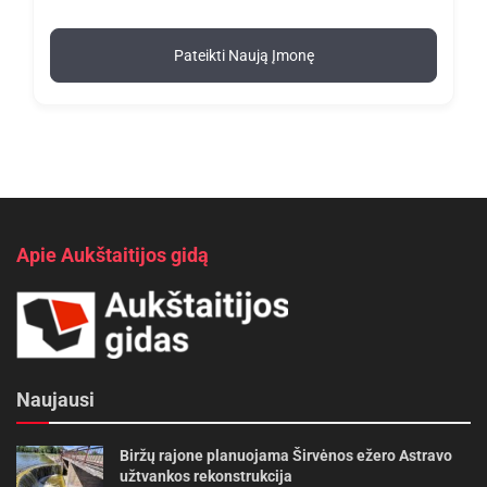
Pateikti Naują Įmonę
Apie Aukštaitijos gidą
Naujausi
Biržų rajone planuojama Širvėnos ežero Astravo
užtvankos rekonstrukcija