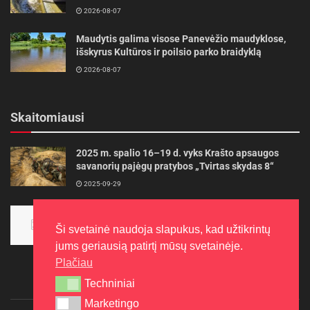
2026-08-07
Maudytis galima visose Panevėžio maudyklose,
išskyrus Kultūros ir poilsio parko braidyklą
2026-08-07
Skaitomiausi
2025 m. spalio 16–19 d. vyks Krašto apsaugos
savanorių pajėgų pratybos „Tvirtas skydas 8“
2025-09-29
Panevėžietės tarptautinėje programoje siekia
aukso
Ši svetainė naudoja slapukus, kad užtikrintų
2015-10-30
jums geriausią patirtį mūsų svetainėje.
Plačiau
Techniniai
Techniniai
Marketingo
Marketingo