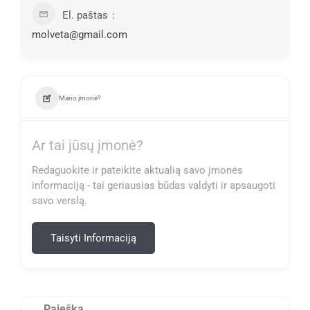
El. paštas
molveta@gmail.com
Mano įmonė?
Ar tai jūsų įmonė?
Redaguokite ir pateikite aktualią savo įmonės
informaciją - tai geriausias būdas valdyti ir apsaugoti
savo verslą.
Taisyti Informaciją
Paieška