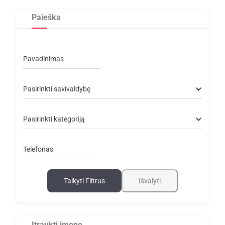
Paieška
Pavadinimas
Pasirinkti savivaldybę
Pasirinkti kategoriją
Telefonas
Taikyti Filtrus
Išvalyti
Įtraukti įmonę