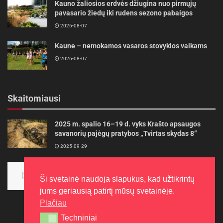
Kauno žaliosios erdvės džiugina nuo pirmųjų
pavasario žiedų iki rudens sezono pabaigos
2026-08-07
Kaune – nemokamos vasaros stovyklos vaikams
2026-08-07
Skaitomiausi
2025 m. spalio 16–19 d. vyks Krašto apsaugos
savanorių pajėgų pratybos „Tvirtas skydas 8“
2025-09-29
Panevėžietės tarptautinėje programoje siekia
aukso
Ši svetainė naudoja slapukus, kad užtikrintų
2015-10-30
jums geriausią patirtį mūsų svetainėje.
Plačiau
Techniniai
Techniniai