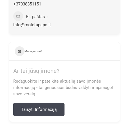
+37038351151
El. paštas
info@moletupspc.lt
Mano įmonė?
Ar tai jūsų įmonė?
Redaguokite ir pateikite aktualią savo įmonės
informaciją - tai geriausias būdas valdyti ir apsaugoti
savo verslą.
Taisyti Informaciją