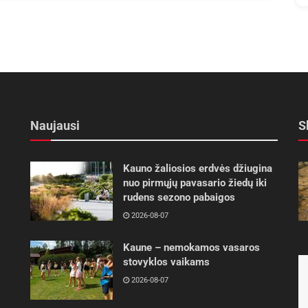
Naujausi
S
Kauno žaliosios erdvės džiugina
nuo pirmųjų pavasario žiedų iki
rudens sezono pabaigos
2026-08-07
Kaune – nemokamos vasaros
stovyklos vaikams
2026-08-07