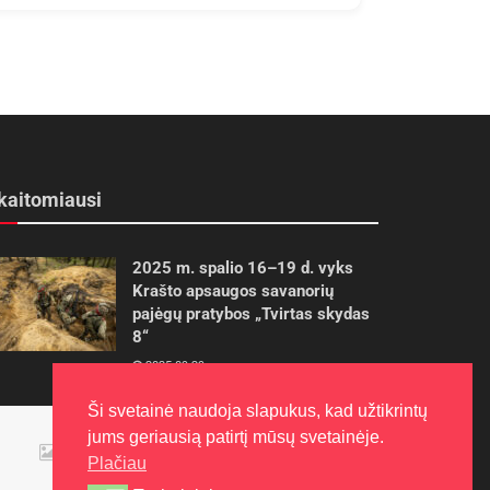
kaitomiausi
2025 m. spalio 16–19 d. vyks
Krašto apsaugos savanorių
pajėgų pratybos „Tvirtas skydas
8“
2025-09-29
Ši svetainė naudoja slapukus, kad užtikrintų
Panevėžietės tarptautinėje
jums geriausią patirtį mūsų svetainėje.
programoje siekia aukso
Plačiau
2015-10-30