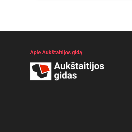
Apie Aukštaitijos gidą