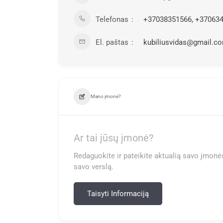
Telefonas
+37038351566, +37063
El. paštas
kubiliusvidas@gmail.c
Mano įmonė?
Ar tai jūsų įmonė?
Redaguokite ir pateikite aktualią savo įmonės
savo verslą.
Taisyti Informaciją