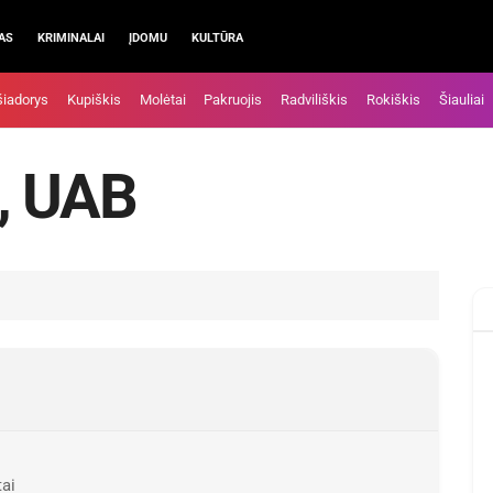
AS
KRIMINALAI
ĮDOMU
KULTŪRA
šiadorys
Kupiškis
Molėtai
Pakruojis
Radviliškis
Rokiškis
Šiauliai
, UAB
tai