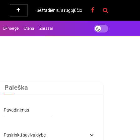
Šeštadienis, 8 rugpjūčio
Ukmergė
Utena
Zarasai
Paieška
Pavadinimas
Pasirinkti savivaldybę