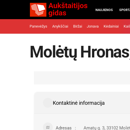
NAUJIENOS
SPORT
Panevėžys
Anykščiai
Biržai
Jonava
Kėdainiai
Kai
Molėtų Hronas
Kontaktinė informacija
Adresas
Amatų g. 3, 33102 Molė