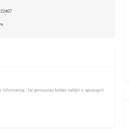
422407
om
 informaciją - tai geriausias būdas valdyti ir apsaugoti