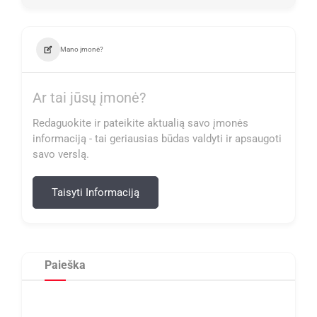
Mano įmonė?
Ar tai jūsų įmonė?
Redaguokite ir pateikite aktualią savo įmonės
informaciją - tai geriausias būdas valdyti ir apsaugoti
savo verslą.
Taisyti Informaciją
Paieška