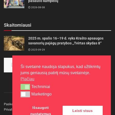
pasaulio kampelių
2026-08-08
Skaitomiausi
2025 m. spalio 16–19 d. vyks Krašto apsaugos
savanorių pajėgų pratybos „Tvirtas skydas 8“
2025-09-29
Panevėžietės tarptautinėje programoje siekia
aukso
Ši svetainė naudoja slapukus, kad užtikrintų
2015-10-30
jums geriausią patirtį mūsų svetainėje.
Plačiau
Techniniai
Techniniai
Marketingo
Marketingo
Paskelbkite naujieną
Rašyti redakcijai
Reklama
Išsaugoti
Privatumo politika
Kontaktai
Leisti visus
nustatymus