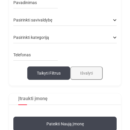
Pavadinimas
Pasirinkti savivaldybę
Pasirinkti kategoriją
Telefonas
Taikyti Filtrus
Išvalyti
Įtraukti įmonę
Pateikti Naują Įmonę