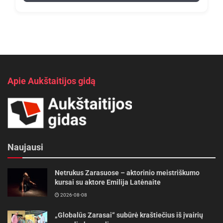
Apie Aukštaitijos gidą
Naujausi
Netrukus Zarasuose – aktorinio meistriškumo
kursai su aktore Emilija Latėnaite
2026-08-08
„Globalūs Zarasai“ subūrė kraštiečius iš įvairių