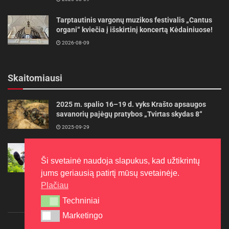
Tarptautinis vargonų muzikos festivalis „Cantus
organi“ kviečia į išskirtinį koncertą Kėdainiuose!
2026-08-09
Skaitomiausi
2025 m. spalio 16–19 d. vyks Krašto apsaugos
savanorių pajėgų pratybos „Tvirtas skydas 8“
2025-09-29
Gudrybės, kad trimerio pjovimo valas tarnautų
ilgiau
Ši svetainė naudoja slapukus, kad užtikrintų
2022-06-27
jums geriausią patirtį mūsų svetainėje.
Plačiau
Techniniai
Techniniai
Marketingo
Marketingo