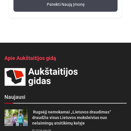
Pateikti Naują Įmonę
Apie Aukštaitijos gidą
Naujausi
Rugsėjį nemokamai „Lietuvos draudimas“
draudžia visus Lietuvos moksleivius nuo
nelaimingų atsitikimų kelyje
2026-08-09