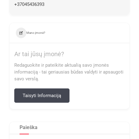
+37045436393
Mano įmonė?
Ar tai jūsų įmonė?
Redaguokite ir pateikite aktualią savo įmonės
informaciją - tai geriausias būdas valdyti ir apsaugoti
savo verslą.
Taisyti Informaciją
Paieška