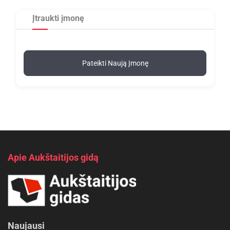
Įtraukti įmonę
Pateikti Naują Įmonę
Apie Aukštaitijos gidą
Naujausi