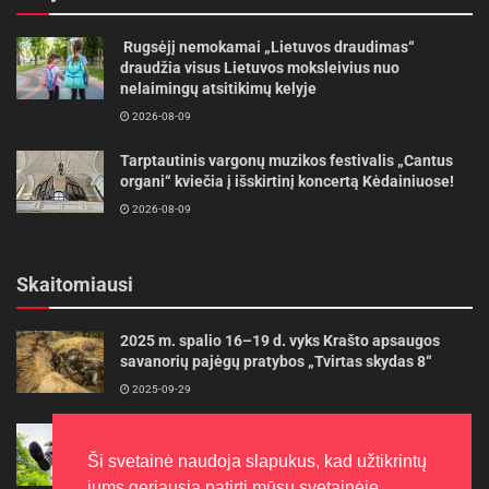
Rugsėjį nemokamai „Lietuvos draudimas“
draudžia visus Lietuvos moksleivius nuo
nelaimingų atsitikimų kelyje
2026-08-09
Tarptautinis vargonų muzikos festivalis „Cantus
organi“ kviečia į išskirtinį koncertą Kėdainiuose!
2026-08-09
Skaitomiausi
2025 m. spalio 16–19 d. vyks Krašto apsaugos
savanorių pajėgų pratybos „Tvirtas skydas 8“
2025-09-29
Gudrybės, kad trimerio pjovimo valas tarnautų
ilgiau
Ši svetainė naudoja slapukus, kad užtikrintų
2022-06-27
jums geriausią patirtį mūsų svetainėje.