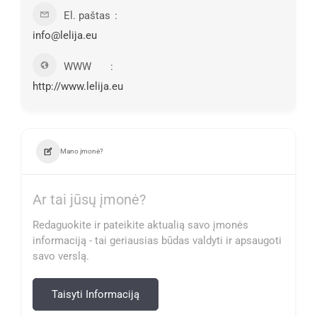
El. paštas
info@lelija.eu
WWW
http://www.lelija.eu
Mano įmonė?
Ar tai jūsų įmonė?
Redaguokite ir pateikite aktualią savo įmonės
informaciją - tai geriausias būdas valdyti ir apsaugoti
savo verslą.
Taisyti Informaciją