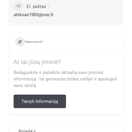
El. paštas
aleksas1983@one.lt
Mano įmonė?
Ar tai jūsų įmonė?
Redaguokite ir pateikite aktualią savo įmonės
informaciją - tai geriausias būdas valdyti ir apsaugoti
savo verslą.
Taisyti Informaciją
Paieška