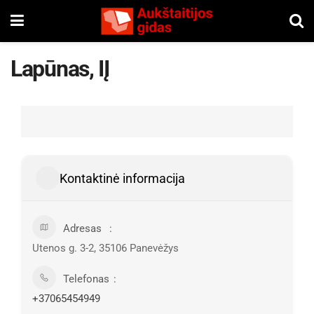
Lapūnas, IĮ
Kontaktinė informacija
Adresas
Utenos g. 3-2, 35106 Panevėžys
Telefonas
+37065454949