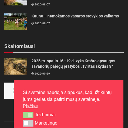
2026-08-07
Kaune – nemokamos vasaros stovyklos vaikams
2026-08-07
Skaitomiausi
2025 m. spalio 16–19 d. vyks Krašto apsaugos
savanorių pajėgų pratybos „Tvirtas skydas 8“
2025-09-29
Panevėžietės tarptautinėje programoje siekia
aukso
Ši svetainė naudoja slapukus, kad užtikrintų
2015-10-30
jums geriausią patirtį mūsų svetainėje.
Plačiau
Techniniai
Techniniai
Marketingo
Marketingo