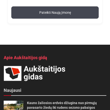
Pateikti Naują Įmonę
Apie Aukštaitijos gidą
Naujausi
Kauno žaliosios erdvės džiugina nuo pirmųjų
pavasario žiedų iki rudens sezono pabaigos