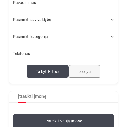
Pavadinimas
Pasirinkti savivaldybę
Pasirinkti kategoriją
Telefonas
Taikyti Filtrus
Išvalyti
Įtraukti įmonę
Pateikti Naują Įmonę