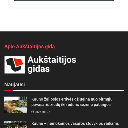
Apie Aukštaitijos gidą
Naujausi
Kauno žaliosios erdvės džiugina nuo pirmųjų
pavasario žiedų iki rudens sezono pabaigos
2026-08-07
Kaune – nemokamos vasaros stovyklos vaikams