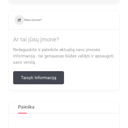
Mano įmonė?
Ar tai jūsų įmonė?
Redaguokite ir pateikite aktualią savo įmonės
informaciją - tai geriausias būdas valdyti ir apsaugoti
savo verslą.
Taisyti Informaciją
Paieška