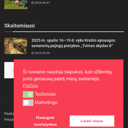
2026-08-07
Skaitomiausi
2025 m. spalio 16–19 d. vyks Krašto apsaugos
savanorių pajėgų pratybos „Tvirtas skydas 8“
2025-09-29
Panevėžietės tarptautinėje programoje siekia
aukso
Ši svetainė naudoja slapukus, kad užtikrintų
2015-10-30
jums geriausią patirtį mūsų svetainėje.
Plačiau
Techniniai
Techniniai
Marketingo
Marketingo
Paskelbkite naujieną
Rašyti redakcijai
Reklama
Išsaugoti
Privatumo politika
Kontaktai
Leisti visus
nustatymus