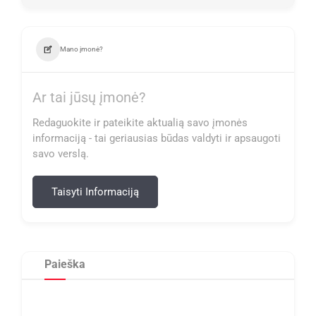
Mano įmonė?
Ar tai jūsų įmonė?
Redaguokite ir pateikite aktualią savo įmonės
informaciją - tai geriausias būdas valdyti ir apsaugoti
savo verslą.
Taisyti Informaciją
Paieška