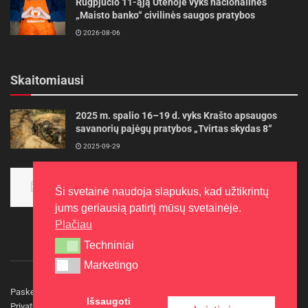
Rugpjūčio 11-ąją Utenoje vyks nacionalinės
„Maisto banko“ civilinės saugos pratybos
2026-08-06
Skaitomiausi
2025 m. spalio 16–19 d. vyks Krašto apsaugos
savanorių pajėgų pratybos „Tvirtas skydas 8“
2025-09-29
Panevėžietės tarptautinėje programoje siekia
aukso
Ši svetainė naudoja slapukus, kad užtikrintų
2015-10-30
jums geriausią patirtį mūsų svetainėje.
Plačiau
Techniniai
Techniniai
Marketingo
Marketingo
Paskelbkite naujieną
Rašyti redakcijai
Reklama
Išsaugoti
Privatumo politika
Kontaktai