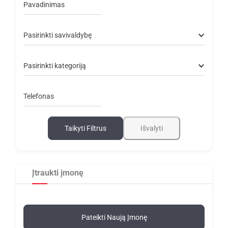
Pavadinimas
Pasirinkti savivaldybę
Pasirinkti kategoriją
Telefonas
Taikyti Filtrus
Išvalyti
Įtraukti įmonę
Pateikti Naują Įmonę