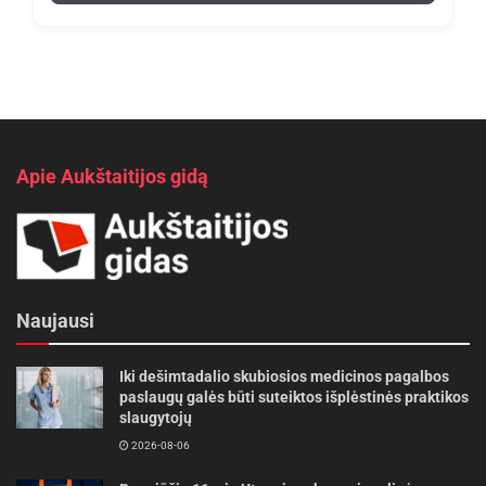
Apie Aukštaitijos gidą
Naujausi
Iki dešimtadalio skubiosios medicinos pagalbos
paslaugų galės būti suteiktos išplėstinės praktikos
slaugytojų
2026-08-06