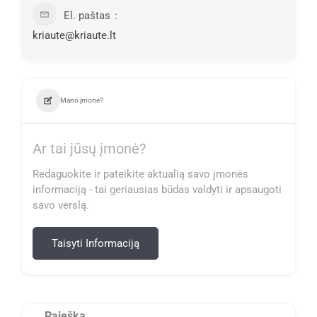
El. paštas
kriaute@kriaute.lt
Mano įmonė?
Ar tai jūsų įmonė?
Redaguokite ir pateikite aktualią savo įmonės
informaciją - tai geriausias būdas valdyti ir apsaugoti
savo verslą.
Taisyti Informaciją
Paieška