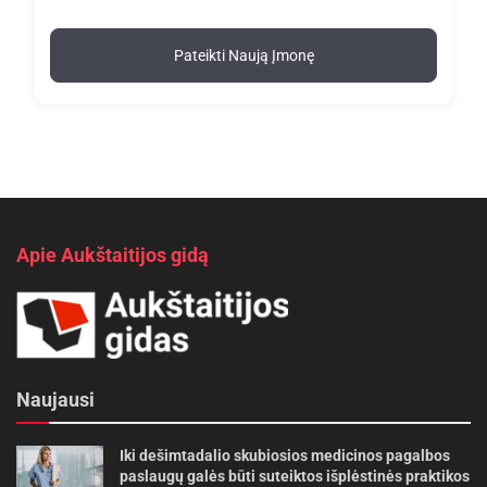
Pateikti Naują Įmonę
Apie Aukštaitijos gidą
Naujausi
Iki dešimtadalio skubiosios medicinos pagalbos
paslaugų galės būti suteiktos išplėstinės praktikos