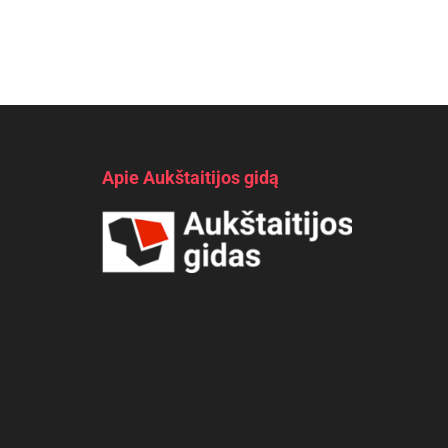
Apie Aukštaitijos gidą