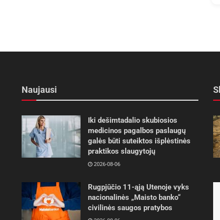
Naujausi
S
Iki dešimtadalio skubiosios
medicinos pagalbos paslaugų
galės būti suteiktos išplėstinės
praktikos slaugytojų
2026-08-06
Rugpjūčio 11-ąją Utenoje vyks
nacionalinės „Maisto banko“
civilinės saugos pratybos