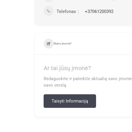
Telefonas
+37061200392
Mano įmonė?
Ar tai jūsų įmonė?
Redaguokite ir pateikite aktualią savo įmonės
savo verslą.
Taisyti Informaciją