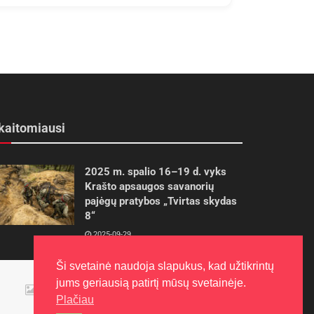
kaitomiausi
2025 m. spalio 16–19 d. vyks
Krašto apsaugos savanorių
pajėgų pratybos „Tvirtas skydas
8“
2025-09-29
Ši svetainė naudoja slapukus, kad užtikrintų
Panevėžietės tarptautinėje
programoje siekia aukso
jums geriausią patirtį mūsų svetainėje.
Plačiau
2015-10-30