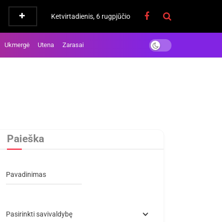
Ketvirtadienis, 6 rugpjūčio
Ukmergė
Utena
Zarasai
Paieška
Pavadinimas
Pasirinkti savivaldybę