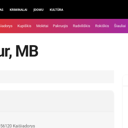
AS
KRIMINALAI
ĮDOMU
KULTŪRA
šiadorys
Kupiškis
Molėtai
Pakruojis
Radviliškis
Rokiškis
Šiauliai
ur, MB
, 56120 Kaišiadorys