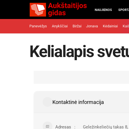
NAUJIENOS
SPORT
Panevėžys
Anykščiai
Biržai
Jonava
Kėdainiai
Kai
Kelialapis svet
Kontaktinė informacija
Adresas
Geležinkeliečių takas 8