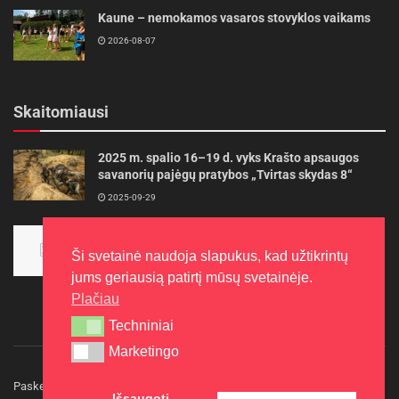
Kaune – nemokamos vasaros stovyklos vaikams
2026-08-07
Skaitomiausi
2025 m. spalio 16–19 d. vyks Krašto apsaugos
savanorių pajėgų pratybos „Tvirtas skydas 8“
2025-09-29
Panevėžietės tarptautinėje programoje siekia
aukso
Ši svetainė naudoja slapukus, kad užtikrintų
2015-10-30
jums geriausią patirtį mūsų svetainėje.
Plačiau
Techniniai
Techniniai
Marketingo
Marketingo
Paskelbkite naujieną
Rašyti redakcijai
Reklama
Išsaugoti