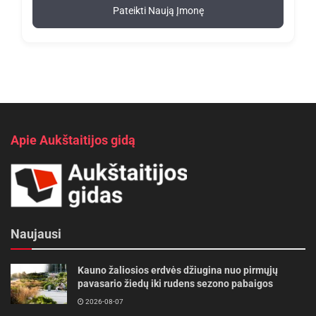
Pateikti Naują Įmonę
Apie Aukštaitijos gidą
Naujausi
Kauno žaliosios erdvės džiugina nuo pirmųjų
pavasario žiedų iki rudens sezono pabaigos
2026-08-07