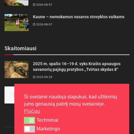
2026-08-07
Kaune – nemokamos vasaros stovyklos vaikams
2026-08-07
Skaitomiausi
2025 m. spalio 16–19 d. vyks Krašto apsaugos
savanorių pajėgų pratybos „Tvirtas skydas 8“
2025-09-29
Panevėžietės tarptautinėje programoje siekia
aukso
Ši svetainė naudoja slapukus, kad užtikrintų
2015-10-30
jums geriausią patirtį mūsų svetainėje.
Plačiau
Techniniai
Techniniai
Marketingo
Marketingo