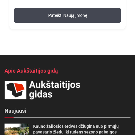
Pateikti Naują Įmonę
Apie Aukštaitijos gidą
Naujausi
Kauno žaliosios erdvės džiugina nuo pirmųjų
pavasario žiedų iki rudens sezono pabaigos