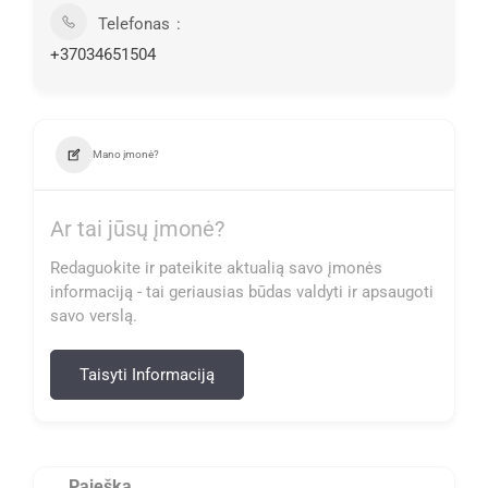
Telefonas
+37034651504
Mano įmonė?
Ar tai jūsų įmonė?
Redaguokite ir pateikite aktualią savo įmonės
informaciją - tai geriausias būdas valdyti ir apsaugoti
savo verslą.
Taisyti Informaciją
Paieška