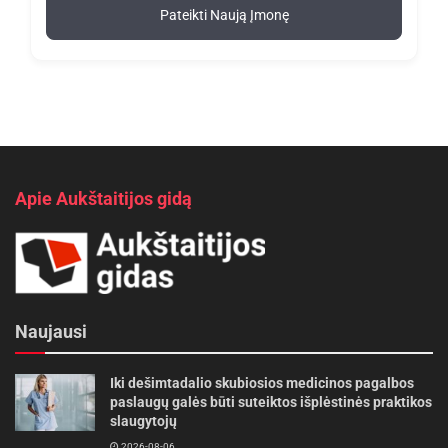
Pateikti Naują Įmonę
Apie Aukštaitijos gidą
Naujausi
Iki dešimtadalio skubiosios medicinos pagalbos
paslaugų galės būti suteiktos išplėstinės praktikos
slaugytojų
2026-08-06