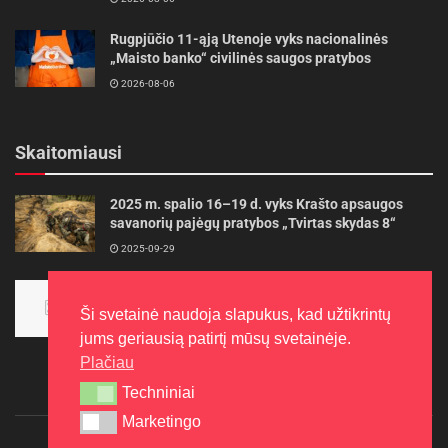
Rugpjūčio 11-ąją Utenoje vyks nacionalinės
„Maisto banko“ civilinės saugos pratybos
2026-08-06
Skaitomiausi
2025 m. spalio 16–19 d. vyks Krašto apsaugos
savanorių pajėgų pratybos „Tvirtas skydas 8“
2025-09-29
Panevėžietės tarptautinėje programoje siekia
aukso
Ši svetainė naudoja slapukus, kad užtikrintų
2015-10-30
jums geriausią patirtį mūsų svetainėje.
Plačiau
Techniniai
Techniniai
Marketingo
Marketingo