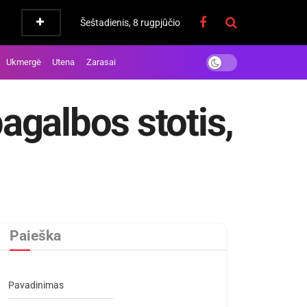
Šeštadienis, 8 rugpjūčio
Ukmergė
Utena
Zarasai
agalbos stotis,
Paieška
Pavadinimas