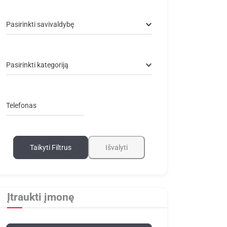
Pasirinkti savivaldybę
Pasirinkti kategoriją
Telefonas
Taikyti Filtrus
Išvalyti
Įtraukti įmonę