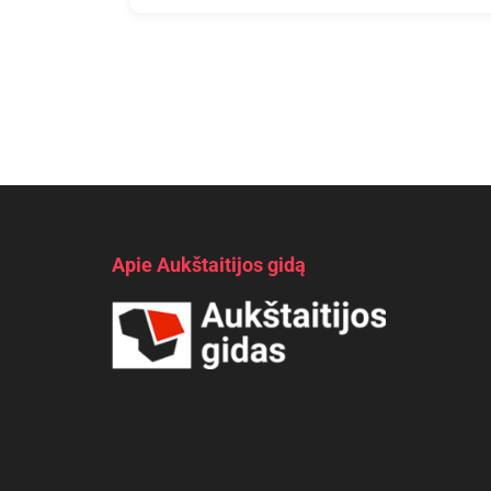
Apie Aukštaitijos gidą