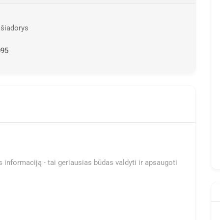
išiadorys
095
 informaciją - tai geriausias būdas valdyti ir apsaugoti