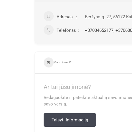
Adresas
Beržyno g. 27, 56172 Ka
Telefonas
+37034652177, +37060
Mano įmonė?
Ar tai jūsų įmonė?
Redaguokite ir pateikite aktualią savo įmonės
savo verslą.
Taisyti Informaciją