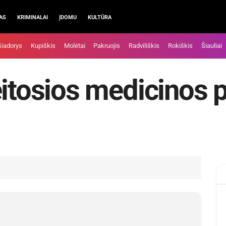
AS
KRIMINALAI
ĮDOMU
KULTŪRA
šiadorys
Kupiškis
Molėtai
Pakruojis
Radviliškis
Rokiškis
Šiauliai
eitosios medicinos p