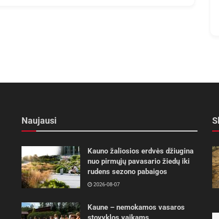
Naujausi
S
Kauno žaliosios erdvės džiugina
nuo pirmųjų pavasario žiedų iki
rudens sezono pabaigos
2026-08-07
Kaune – nemokamos vasaros
stovyklos vaikams