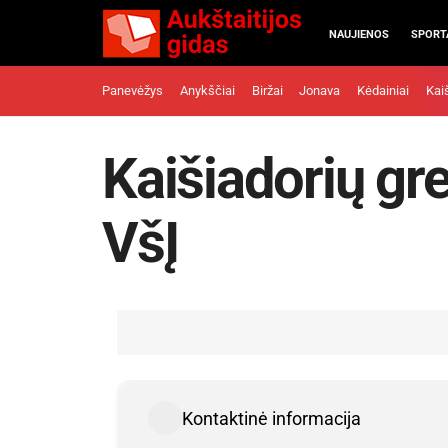
NAUJIENOS
SPORT
Panevėžys
Anykščiai
Biržai
Jonava
Kėdainiai
Kai
Kaišiadorių gr
VšĮ
Kontaktinė informacija