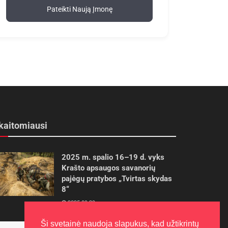
Pateikti Naują Įmonę
kaitomiausi
2025 m. spalio 16–19 d. vyks
Krašto apsaugos savanorių
pajėgų pratybos „Tvirtas skydas
8“
2025-09-29
Ši svetainė naudoja slapukus, kad užtikrintų
Panevėžietės tarptautinėje