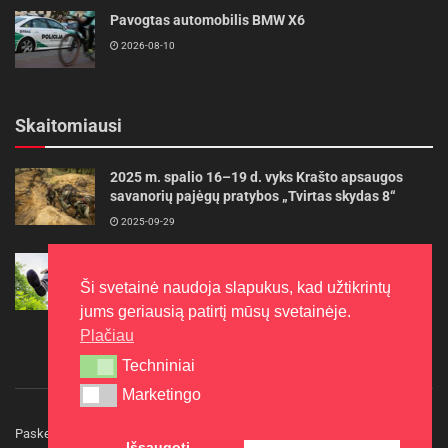
Pavogtas automobilis BMW X6
2026-08-10
Skaitomiausi
2025 m. spalio 16–19 d. vyks Krašto apsaugos
savanorių pajėgų pratybos „Tvirtas skydas 8“
2025-09-29
Gudrybės, kad trimerio pjovimo valas tarnautų
ilgiau
Ši svetainė naudoja slapukus, kad užtikrintų
2022-06-27
jums geriausią patirtį mūsų svetainėje.
Plačiau
Techniniai
Techniniai
Marketingo
Marketingo
Paskelbkite naujieną
Rašyti redakcijai
Reklama
Išsaugoti