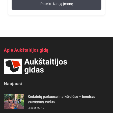
Pateikti Naują Įmonę
Apie Aukštaitijos gidą
Naujausi
Kėdainių parkuose ir aikštelėse – bendras
pareigūnų reidas
2026-08-10