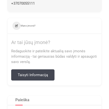
+37070055111
Mano įmonė?
Ar tai jūsų įmonė?
Redaguokite ir pateikite aktualią savo įmonės
informaciją - tai geriausias būdas valdyti ir apsaugoti
savo verslą.
Taisyti Informaciją
Paieška