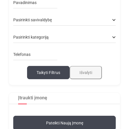
Pavadinimas
Pasirinkti savivaldybę
Pasirinkti kategoriją
Telefonas
Taikyti Filtrus
Išvalyti
Įtraukti įmonę
Pateikti Naują Įmonę