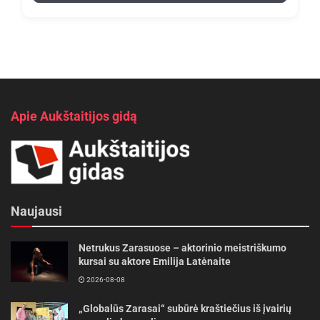
Apie Aukštaitijos gidą
Naujausi
Netrukus Zarasuose – aktorinio meistriškumo
kursai su aktore Emilija Latėnaite
2026-08-08
„Globalūs Zarasai“ subūrė kraštiečius iš įvairių