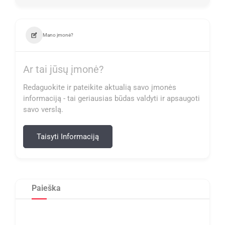
Mano įmonė?
Ar tai jūsų įmonė?
Redaguokite ir pateikite aktualią savo įmonės
informaciją - tai geriausias būdas valdyti ir apsaugoti
savo verslą.
Taisyti Informaciją
Paieška