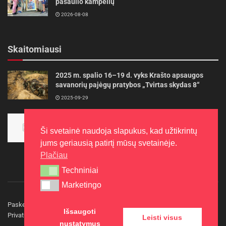
pasaulio kampelių
2026-08-08
Skaitomiausi
2025 m. spalio 16–19 d. vyks Krašto apsaugos
savanorių pajėgų pratybos „Tvirtas skydas 8“
2025-09-29
Panevėžietės tarptautinėje programoje siekia
aukso
Ši svetainė naudoja slapukus, kad užtikrintų
2015-10-30
jums geriausią patirtį mūsų svetainėje.
Plačiau
Techniniai
Techniniai
Marketingo
Marketingo
Paskelbkite naujieną
Rašyti redakcijai
Reklama
Išsaugoti
Privatumo politika
Kontaktai
Leisti visus
nustatymus