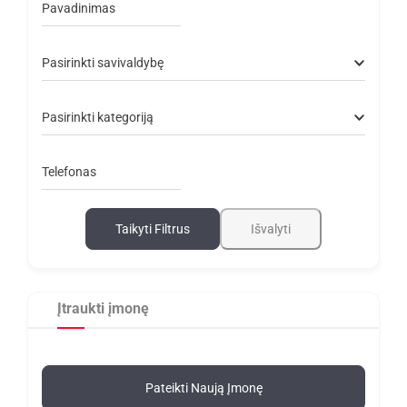
Pavadinimas
Pasirinkti savivaldybę
Pasirinkti kategoriją
Telefonas
Taikyti Filtrus
Išvalyti
Įtraukti įmonę
Pateikti Naują Įmonę