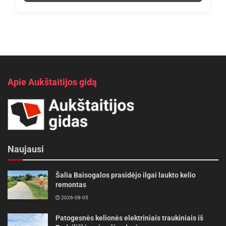
Apie Aukštaitijos gidą
Naujausi
Šalia Baisogalos prasidėjo ilgai laukto kelio
remontas
2026-08-05
Patogesnės kelionės elektriniais traukiniais iš