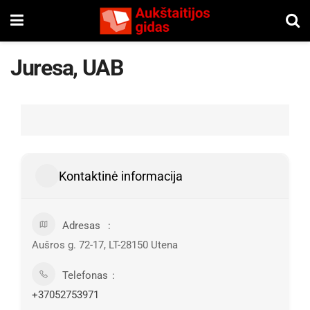
Juresa, UAB
Kontaktinė informacija
Adresas
Aušros g. 72-17, LT-28150 Utena
Telefonas
+37052753971