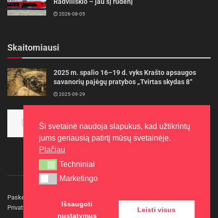
Radviliškio – jau šį rudenį
2026-08-05
Skaitomiausi
2025 m. spalio 16–19 d. vyks Krašto apsaugos
savanorių pajėgų pratybos „Tvirtas skydas 8“
2025-09-29
Panevėžietės tarptautinėje programoje siekia
aukso
Ši svetainė naudoja slapukus, kad užtikrintų
2015-10-30
jums geriausią patirtį mūsų svetainėje.
Plačiau
Techniniai
Techniniai
Marketingo
Marketingo
Paskelbkite naujieną
Rašyti redakcijai
Reklama
Išsaugoti
Privatumo politika
Kontaktai
Leisti visus
nustatymus