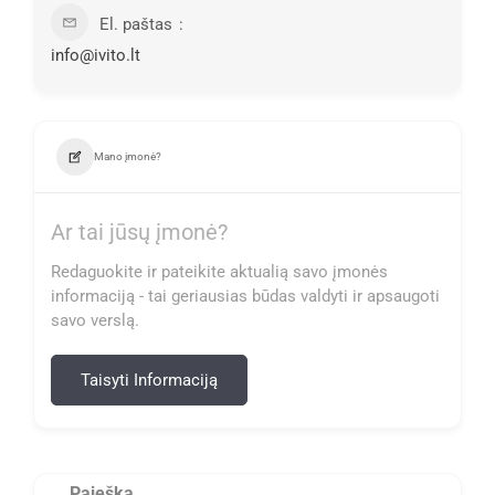
El. paštas
info@ivito.lt
Mano įmonė?
Ar tai jūsų įmonė?
Redaguokite ir pateikite aktualią savo įmonės
informaciją - tai geriausias būdas valdyti ir apsaugoti
savo verslą.
Taisyti Informaciją
Paieška