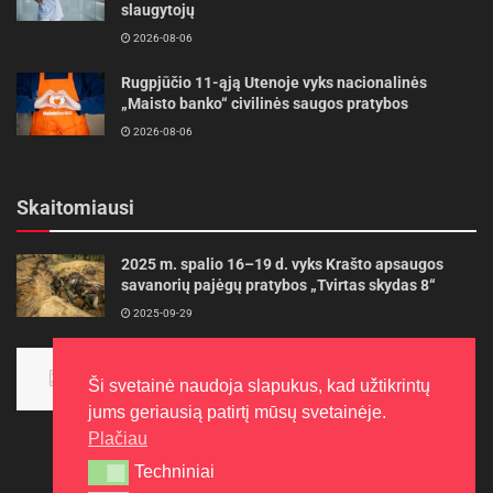
slaugytojų
2026-08-06
Rugpjūčio 11-ąją Utenoje vyks nacionalinės
„Maisto banko“ civilinės saugos pratybos
2026-08-06
Skaitomiausi
2025 m. spalio 16–19 d. vyks Krašto apsaugos
savanorių pajėgų pratybos „Tvirtas skydas 8“
2025-09-29
Panevėžietės tarptautinėje programoje siekia
aukso
Ši svetainė naudoja slapukus, kad užtikrintų
2015-10-30
jums geriausią patirtį mūsų svetainėje.
Plačiau
Techniniai
Techniniai