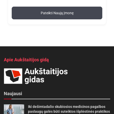
Pateikti Naują Įmonę
Apie Aukštaitijos gidą
Naujausi
Iki dešimtadalio skubiosios medicinos pagalbos
paslaugų galės būti suteiktos išplėstinės praktikos