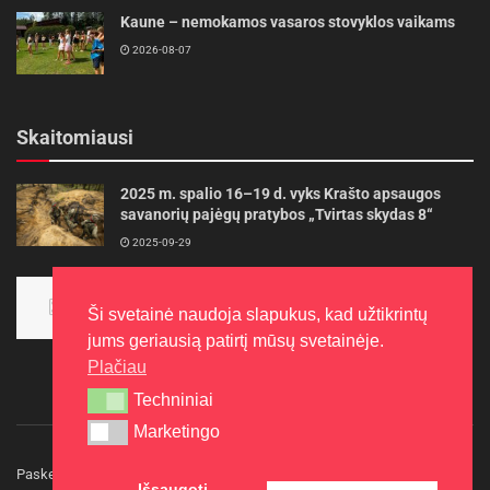
Kaune – nemokamos vasaros stovyklos vaikams
2026-08-07
Skaitomiausi
2025 m. spalio 16–19 d. vyks Krašto apsaugos
savanorių pajėgų pratybos „Tvirtas skydas 8“
2025-09-29
Panevėžietės tarptautinėje programoje siekia
aukso
Ši svetainė naudoja slapukus, kad užtikrintų
2015-10-30
jums geriausią patirtį mūsų svetainėje.
Plačiau
Techniniai
Techniniai
Marketingo
Marketingo
Paskelbkite naujieną
Rašyti redakcijai
Reklama
Išsaugoti