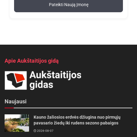
Pateikti Naują Įmonę
Apie Aukštaitijos gidą
Naujausi
Kauno žaliosios erdvės džiugina nuo pirmųjų
pavasario žiedų iki rudens sezono pabaigos
2026-08-07