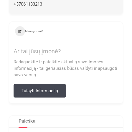
+37061133213
Mano įmonė?
Ar tai jūsų įmonė?
Redaguokite ir pateikite aktualią savo įmonės
informaciją - tai geriausias būdas valdyti ir apsaugoti
savo verslą.
Taisyti Informaciją
Paieška