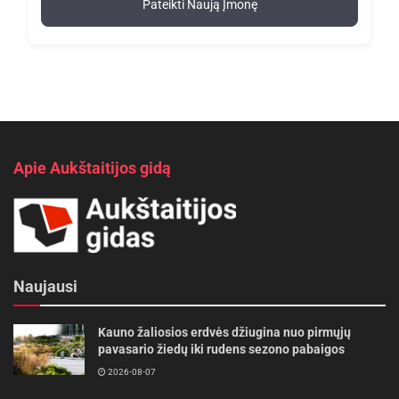
Pateikti Naują Įmonę
Apie Aukštaitijos gidą
Naujausi
Kauno žaliosios erdvės džiugina nuo pirmųjų
pavasario žiedų iki rudens sezono pabaigos
2026-08-07