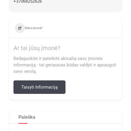
+37068252626
Mano įmonė?
Ar tai jūsų įmonė?
Redaguokite ir pateikite aktualią savo įmonės
informaciją - tai geriausias būdas valdyti ir apsaugoti
savo verslą.
Taisyti Informaciją
Paieška