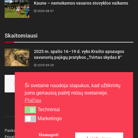
Kaune – nemokamos vasaros stovyklos vaikams
2026-08-07
Skaitomiausi
2025 m. spalio 16–19 d. vyks Krašto apsaugos
savanorių pajėgų pratybos „Tvirtas skydas 8“
2025-09-29
Panevėžietės tarptautinėje programoje siekia
aukso
Ši svetainė naudoja slapukus, kad užtikrintų
2015-10-30
jums geriausią patirtį mūsų svetainėje.
Plačiau
Techniniai
Techniniai
Marketingo
Marketingo
Paskelbkite naujieną
Rašyti redakcijai
Reklama
Išsaugoti
Privatumo politika
Kontaktai