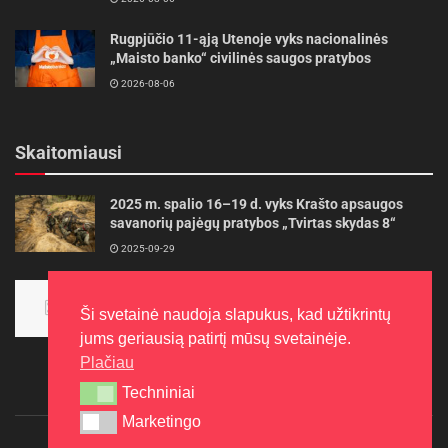
Rugpjūčio 11-ąją Utenoje vyks nacionalinės
„Maisto banko“ civilinės saugos pratybos
2026-08-06
Skaitomiausi
2025 m. spalio 16–19 d. vyks Krašto apsaugos
savanorių pajėgų pratybos „Tvirtas skydas 8“
2025-09-29
Panevėžietės tarptautinėje programoje siekia
aukso
Ši svetainė naudoja slapukus, kad užtikrintų
2015-10-30
jums geriausią patirtį mūsų svetainėje.
Plačiau
Techniniai
Techniniai
Marketingo
Marketingo