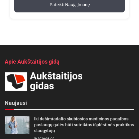
Pateikti Naują Įmonę
Apie Aukštaitijos gidą
Naujausi
Iki dešimtadalio skubiosios medicinos pagalbos
paslaugų galės būti suteiktos išplėstinės praktikos
slaugytojų
2026-08-06