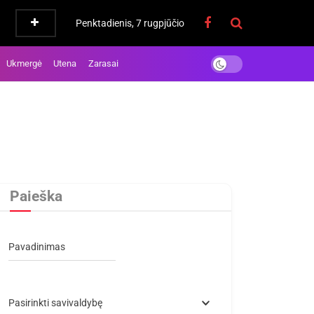
Penktadienis, 7 rugpjūčio
Ukmergė
Utena
Zarasai
Paieška
Pavadinimas
Pasirinkti savivaldybę