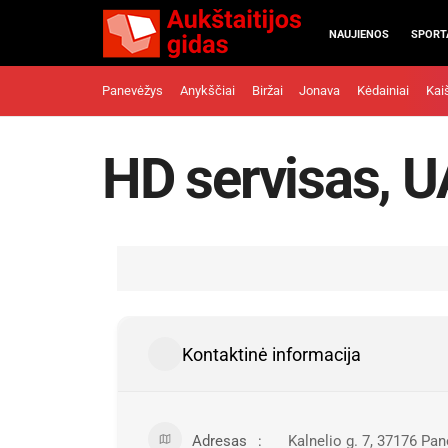
NAUJIENOS
SPORT
Panevėžys
Anykščiai
Biržai
Jonava
Kėdainiai
Kai
HD servisas, 
Kontaktinė informacija
Adresas
Kalnelio g. 7, 37176 Pa