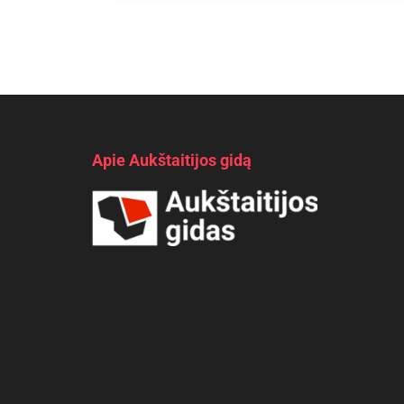
Apie Aukštaitijos gidą