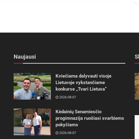
Naujausi
S
Kviečiama dalyvauti visoje
Lietuvoje vykstančiame
konkurse „Tvari Lietuva“
2026-08-07
Kėdainių Senamiesčio
progimnazija ruošiasi svarbiems
pokyčiams
2026-08-07