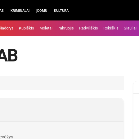
AS
KRIMINALAI
ĮDOMU
KULTŪRA
šiadorys
Kupiškis
Molėtai
Pakruojis
Radviliškis
Rokiškis
Šiauliai
UAB
nevėžys