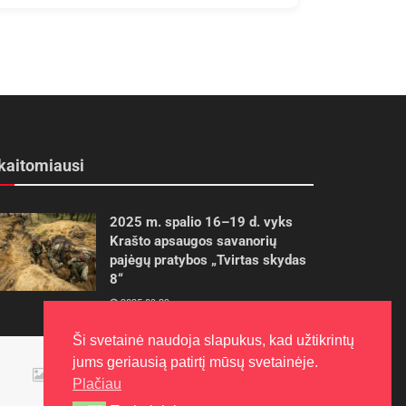
kaitomiausi
2025 m. spalio 16–19 d. vyks
Krašto apsaugos savanorių
pajėgų pratybos „Tvirtas skydas
8“
2025-09-29
Ši svetainė naudoja slapukus, kad užtikrintų
Panevėžietės tarptautinėje
jums geriausią patirtį mūsų svetainėje.
programoje siekia aukso
Plačiau
2015-10-30