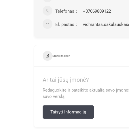
Telefonas
+37069809122
El. paštas
vidmantas.sakalauska
Mano įmonė?
Ar tai jūsų įmonė?
Redaguokite ir pateikite aktualią savo įmonės
savo verslą.
Taisyti Informaciją