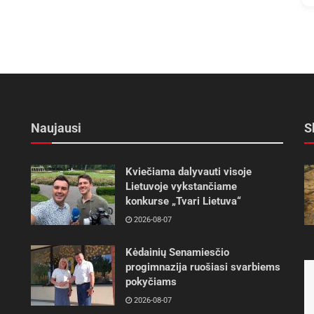
Naujausi
S
Kviečiama dalyvauti visoje
Lietuvoje vykstančiame
konkurse „Tvari Lietuva“
2026-08-07
Kėdainių Senamiesčio
progimnazija ruošiasi svarbiems
pokyčiams
2026-08-07