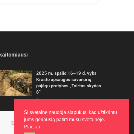
kaitomiausi
2025 m. spalio 16–19 d. vyks
Krašto apsaugos savanorių
pajėgų pratybos „Tvirtas skydas
8“
2025-09-29
Ši svetainė naudoja slapukus, kad užtikrintų
Panevėžietės tarptautinėje
jums geriausią patirtį mūsų svetainėje.
programoje siekia aukso
Plačiau
2015-10-30