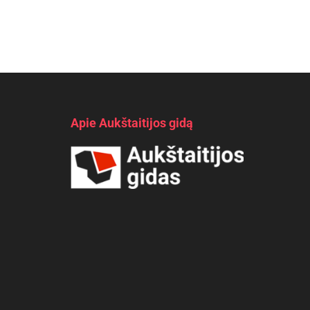
Apie Aukštaitijos gidą