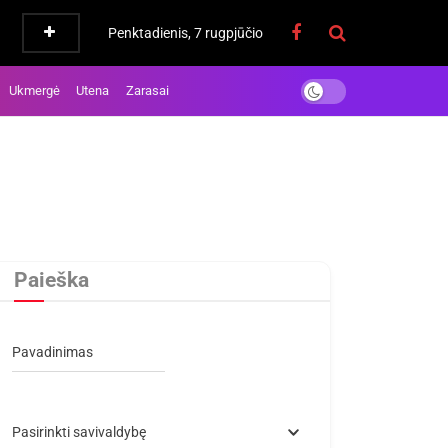
Penktadienis, 7 rugpjūčio
Ukmergė
Utena
Zarasai
Paieška
Pavadinimas
Pasirinkti savivaldybę