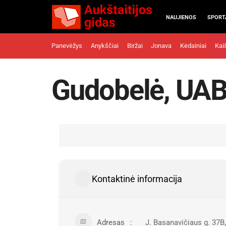
NAUJIENOS
SPORT
Panevėžys
Anykščiai
Biržai
Jonava
Kėdainiai
Kai
Gudobelė, UA
Kontaktinė informacija
Adresas
J. Basanavičiaus g. 37B