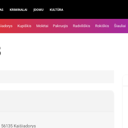
AS
KRIMINALAI
ĮDOMU
KULTŪRA
šiadorys
Kupiškis
Molėtai
Pakruojis
Radviliškis
Rokiškis
Šiauliai
B
, 56135 Kaišiadorys