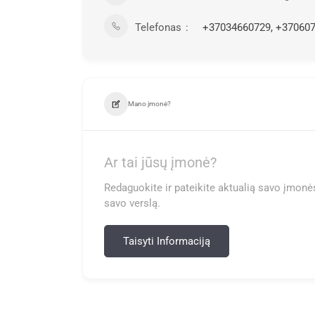
Telefonas
+37034660729, +37060
Mano įmonė?
Ar tai jūsų įmonė?
Redaguokite ir pateikite aktualią savo įmonės
savo verslą.
Taisyti Informaciją