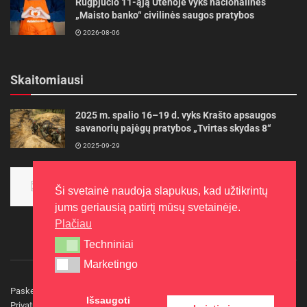
Rugpjūčio 11-ąją Utenoje vyks nacionalinės
„Maisto banko“ civilinės saugos pratybos
2026-08-06
Skaitomiausi
2025 m. spalio 16–19 d. vyks Krašto apsaugos
savanorių pajėgų pratybos „Tvirtas skydas 8“
2025-09-29
Panevėžietės tarptautinėje programoje siekia
aukso
Ši svetainė naudoja slapukus, kad užtikrintų
2015-10-30
jums geriausią patirtį mūsų svetainėje.
Plačiau
Techniniai
Techniniai
Marketingo
Marketingo
Paskelbkite naujieną
Rašyti redakcijai
Reklama
Išsaugoti
Privatumo politika
Kontaktai