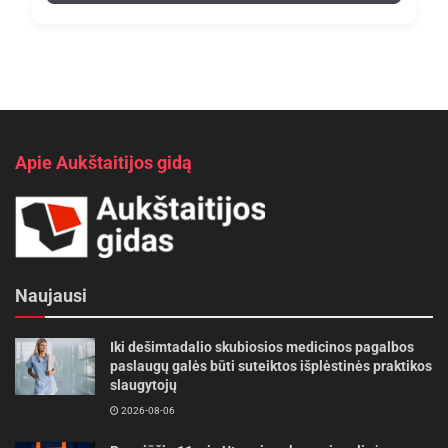
Apie Aukštaitijos gidą
Naujausi
Iki dešimtadalio skubiosios medicinos pagalbos
paslaugų galės būti suteiktos išplėstinės praktikos
slaugytojų
2026-08-06