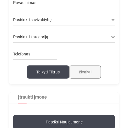
Pavadinimas
Pasirinkti savivaldybę
Pasirinkti kategoriją
Telefonas
Taikyti Filtrus
Išvalyti
Įtraukti įmonę
Pateikti Naują Įmonę