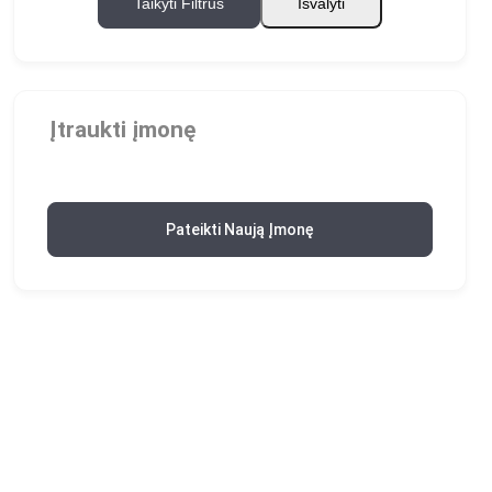
Taikyti Filtrus
Išvalyti
Įtraukti įmonę
Pateikti Naują Įmonę