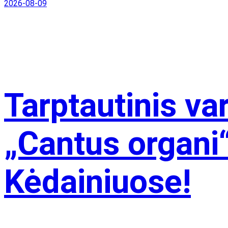
2026-08-09
Tarptautinis va
„Cantus organi“ 
Kėdainiuose!