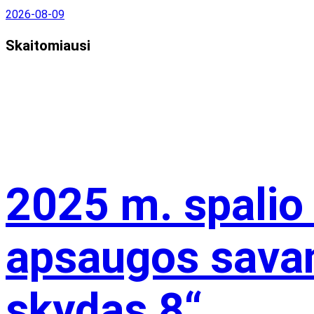
2026-08-09
Skaitomiausi
2025 m. spalio
apsaugos savan
skydas 8“