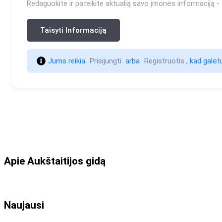
Redaguokite ir pateikite aktualią savo įmonės informaciją - t
Taisyti Informaciją
Jums reikia 
Prisijungti 
 arba 
Registruotis 
, kad galėtu
Apie Aukštaitijos gidą
Naujausi