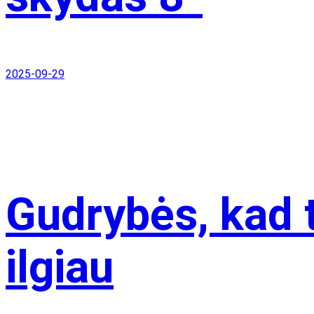
2025-09-29
Gudrybės, kad t
ilgiau