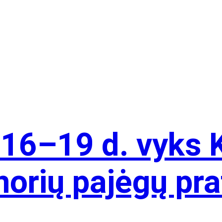
 16–19 d. vyks 
orių pajėgų pra