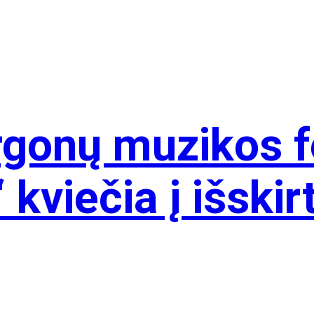
rgonų muzikos f
kviečia į išskir