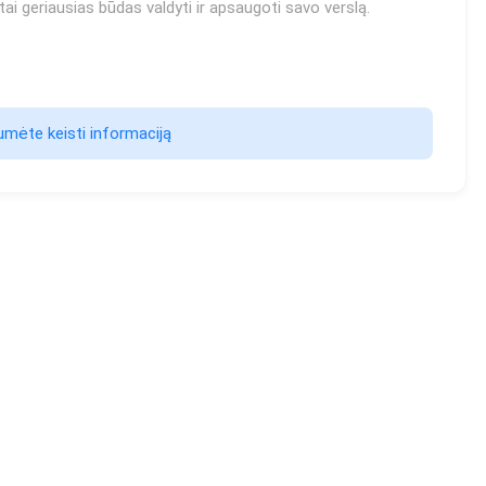
ai geriausias būdas valdyti ir apsaugoti savo verslą.
mėte keisti informaciją                    