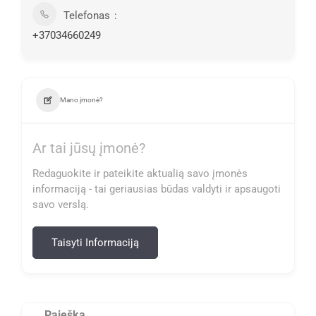
Telefonas
+37034660249
Mano įmonė?
Ar tai jūsų įmonė?
Redaguokite ir pateikite aktualią savo įmonės
informaciją - tai geriausias būdas valdyti ir apsaugoti
savo verslą.
Taisyti Informaciją
Paieška