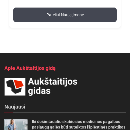
Pateikti Naują Įmonę
Apie Aukštaitijos gidą
Naujausi
Iki dešimtadalio skubiosios medicinos pagalbos
paslaugų galės būti suteiktos išplėstinės praktikos