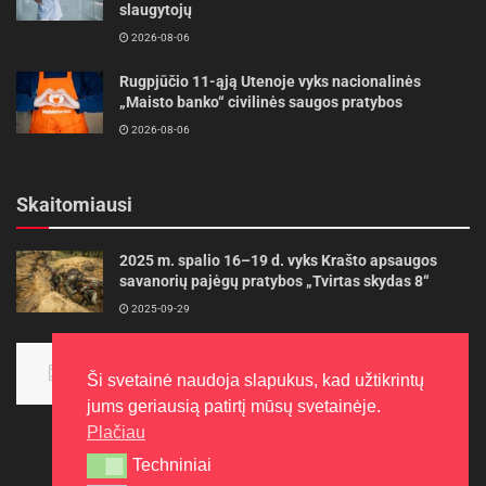
slaugytojų
2026-08-06
Rugpjūčio 11-ąją Utenoje vyks nacionalinės
„Maisto banko“ civilinės saugos pratybos
2026-08-06
Skaitomiausi
2025 m. spalio 16–19 d. vyks Krašto apsaugos
savanorių pajėgų pratybos „Tvirtas skydas 8“
2025-09-29
Panevėžietės tarptautinėje programoje siekia
aukso
Ši svetainė naudoja slapukus, kad užtikrintų
2015-10-30
jums geriausią patirtį mūsų svetainėje.
Plačiau
Techniniai
Techniniai